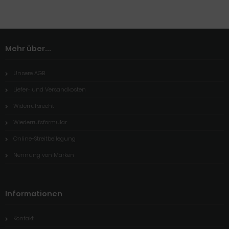
Mehr über...
Unsere AGB
Liefer- und Versandkosten
Widerrufsrecht
Wiederrufsformular
Online-Streitbeilegung
Nennung von Marken
Informationen
Kontakt