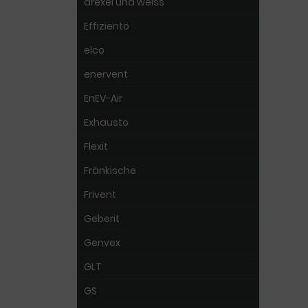
drexel und weiss
Effiziento
elco
enervent
EnEV-Air
Exhausto
Flexit
Fränkische
Frivent
Geberit
Genvex
GLT
GS