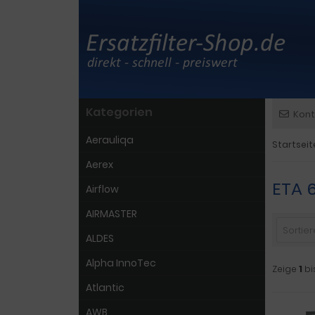
Kategorien
Kont
Aerauliqa
Startseit
Aerex
ETA 
Airflow
AIRMASTER
Sortiere
ALDES
Alpha InnoTec
Zeige
1
bi
Atlantic
AWB