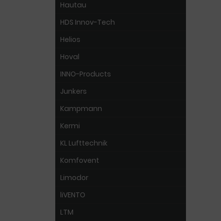
Hautau
HDS Innov-Tech
Helios
Hoval
INNO-Products
Junkers
Kampmann
Kermi
KL Lufttechnik
Komfovent
Limodor
liVENTO
LTM