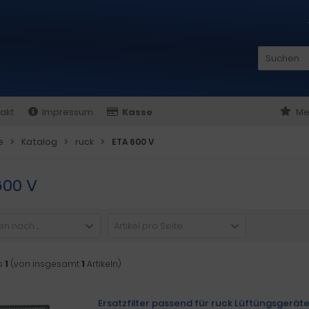
akt
Impressum
Kasse
Me
e
Katalog
ruck
ETA 600 V
600 V
n nach ...
Artikel pro Seite
s
1
(von insgesamt
1
Artikeln)
Ersatzfilter passend für ruck Lüftüngsgerät