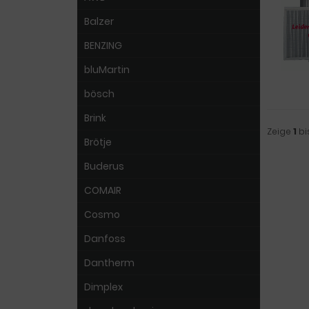
Balzer
BENZING
bluMartin
bösch
Brink
Zeige
1
bi
Brötje
Buderus
COMAIR
Cosmo
Danfoss
Dantherm
Dimplex