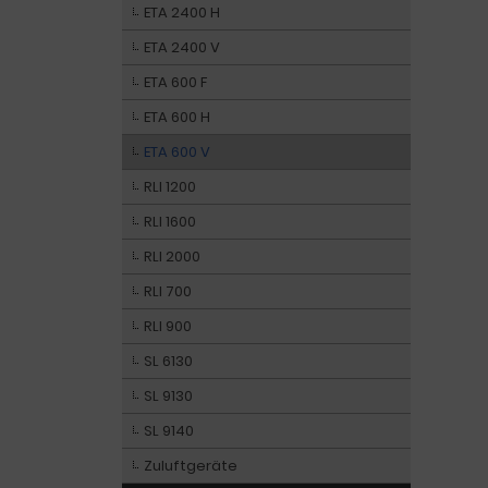
ETA 2400 H
ETA 2400 V
ETA 600 F
ETA 600 H
ETA 600 V
RLI 1200
RLI 1600
RLI 2000
RLI 700
RLI 900
SL 6130
SL 9130
SL 9140
Zuluftgeräte