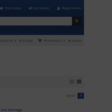
Startseite
Anmelden
Registrieren
rkzettel
0
Artikel
Warenkorb
0
Artikel
Seiten:
1
e auf Anfrage