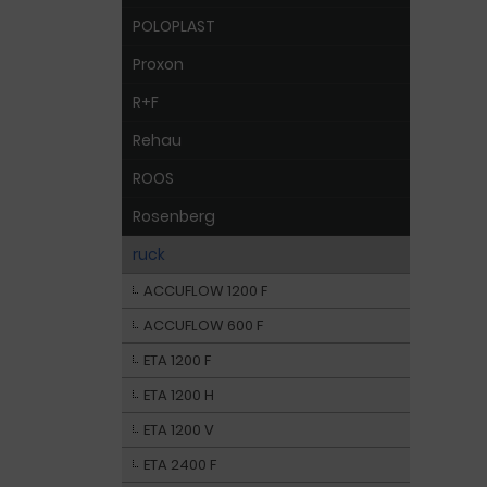
POLOPLAST
Proxon
R+F
Rehau
ROOS
Rosenberg
ruck
ACCUFLOW 1200 F
ACCUFLOW 600 F
ETA 1200 F
ETA 1200 H
ETA 1200 V
ETA 2400 F