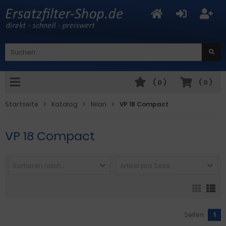
(
0
)
(
0
)
Startseite
Katalog
Nilan
VP 18 Compact
VP 18 Compact
Sortieren nach ...
Artikel pro Seite
Seiten:
1