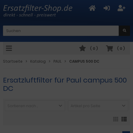
(
0
)
(
0
)
Startseite
Katalog
PAUL
CAMPUS 500 DC
Ersatzluftfilter für Paul campus 500
DC
Sortieren nach ...
Artikel pro Seite