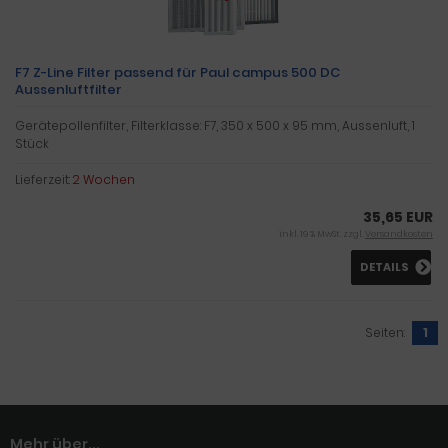
F7 Z-Line Filter passend für Paul campus 500 DC
Aussenluftfilter
Gerätepollenfilter, Filterklasse: F7, 350 x 500 x 95 mm, Aussenluft, 1
Stück
Lieferzeit:
2 Wochen
35,65 EUR
inkl. 19 % MwSt. zzgl.
Versandkosten
DETAILS
Seiten:
1
Mehr über...