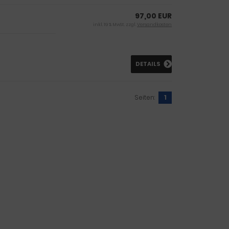
97,00 EUR
inkl. 19 % MwSt. zzgl.
Versandkosten
DETAILS
Seiten:
1