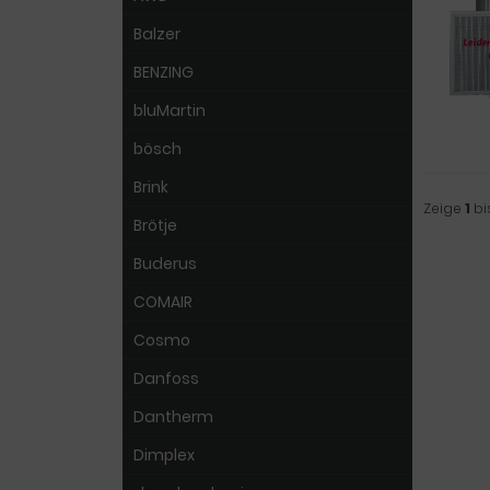
Balzer
BENZING
bluMartin
bösch
Brink
Zeige
1
bi
Brötje
Buderus
COMAIR
Cosmo
Danfoss
Dantherm
Dimplex