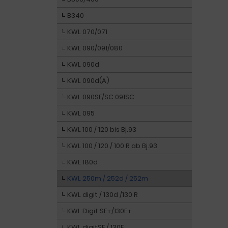
B340
KWL 070/071
KWL 090/091/080
KWL 090d
KWL 090d(A)
KWL 090SE/SC 091SC
KWL 095
KWL 100 / 120 bis Bj.93
KWL 100 / 120 / 100 R ab Bj.93
KWL 180d
KWL 250m / 252d / 252m
KWL digit / 130d /130 R
KWL Digit SE+/130E+
KWL digitSE / 130E