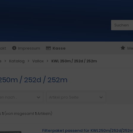
akt
Impressum
Kasse
Me
e
Katalog
Vallox
KWL 250m / 252d / 252m
250m / 252d / 252m
n nach ...
Artikel pro Seite
s
1
(von insgesamt
1
Artikeln)
Filterpaket passend für KWL250m/252d/252m 