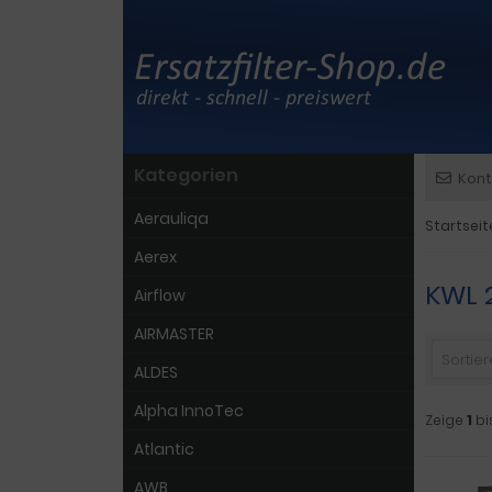
Kategorien
Kont
Aerauliqa
Startseit
Aerex
KWL 
Airflow
AIRMASTER
Sortiere
ALDES
Alpha InnoTec
Zeige
1
bi
Atlantic
AWB