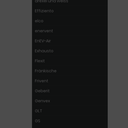
drexel und weiss
Effiziento
elco
enervent
EnEV-Air
Exhausto
Flexit
Fränkische
Frivent
Geberit
Genvex
GLT
GS