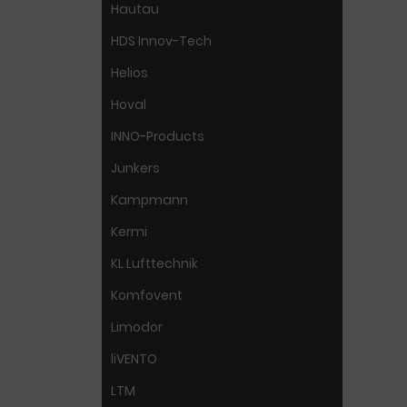
Hautau
HDS Innov-Tech
Helios
Hoval
INNO-Products
Junkers
Kampmann
Kermi
KL Lufttechnik
Komfovent
Limodor
liVENTO
LTM