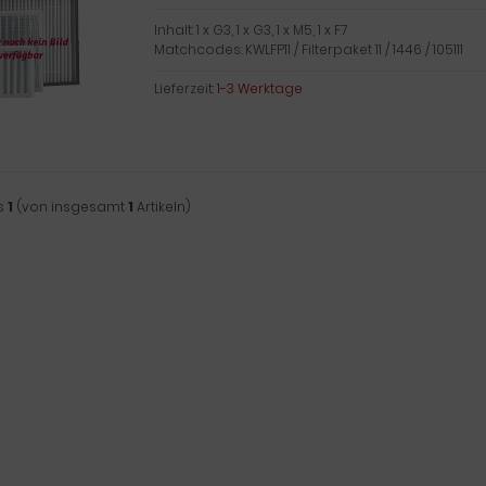
Inhalt: 1 x G3, 1 x G3, 1 x M5, 1 x F7
Matchcodes: KWLFP11 / Filterpaket 11 / 1446 / 105111
Lieferzeit:
1-3 Werktage
s
1
(von insgesamt
1
Artikeln)