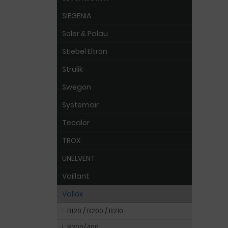
SIEGENIA
Soler & Palau
Stiebel Eltron
Strulik
Swegon
Systemair
Tecalor
TROX
UNELVENT
Vaillant
Vallox
B120 / B200 / B210
B300/400