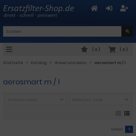
(
0
)
(
0
)
Startseite
Katalog
drexel und weiss
aerosmart m / l
aerosmart m / l
Sortieren nach ...
Artikel pro Seite
Seiten:
1