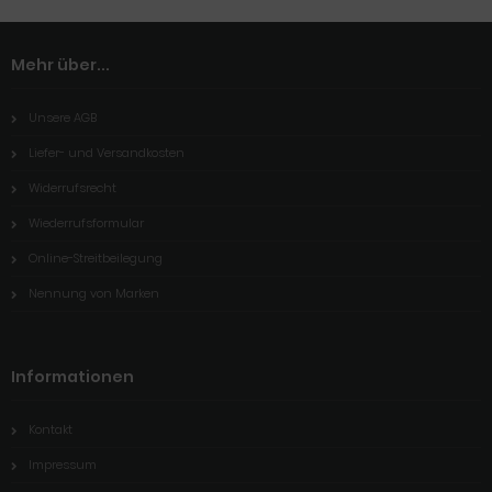
Mehr über...
Unsere AGB
Liefer- und Versandkosten
Widerrufsrecht
Wiederrufsformular
Online-Streitbeilegung
Nennung von Marken
Informationen
Kontakt
Impressum