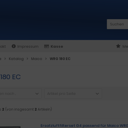
akt
Impressum
Kasse
Me
e
Katalog
Maico
WRG 180 EC
180 EC
n nach ...
Artikel pro Seite
s
2
(von insgesamt
2
Artikeln)
Ersatzluftfilterset G4 passend für Maico WRG