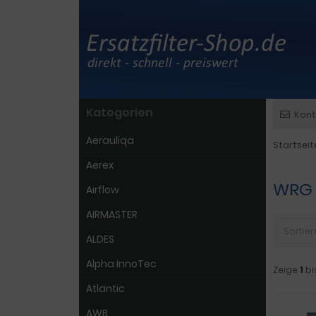
Kategorien
Kont
Aerauliqa
Startseit
Aerex
WRG 
Airflow
AIRMASTER
Sortiere
ALDES
Alpha InnoTec
Zeige
1
bi
Atlantic
AWB