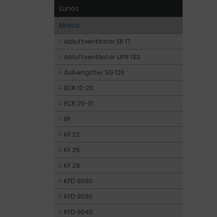
Lunos
Maico
Abluftventilator ER 17
Abluftventilator UPR 133
Außengitter SG 120
ECR 12-20
ECR 25-31
ER
KF 22
KF 25
KF 28
KFD 6030
KFD 9030
KFD 9040