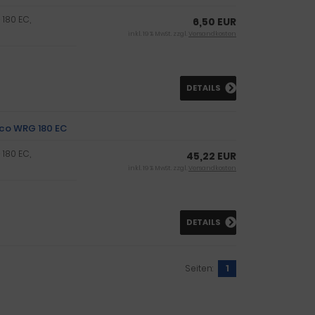
 180 EC,
6,50 EUR
inkl. 19 % MwSt. zzgl.
Versandkosten
DETAILS
aico WRG 180 EC
 180 EC,
45,22 EUR
inkl. 19 % MwSt. zzgl.
Versandkosten
DETAILS
Seiten:
1