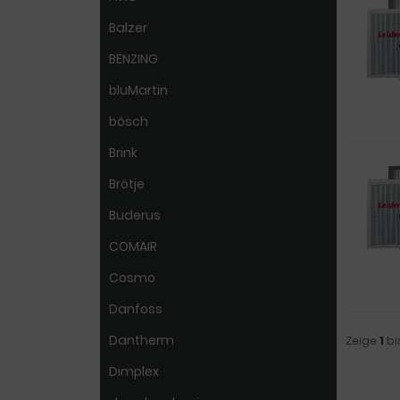
Balzer
BENZING
bluMartin
bösch
Brink
Brötje
Buderus
COMAIR
Cosmo
Danfoss
Dantherm
Zeige
1
bi
Dimplex