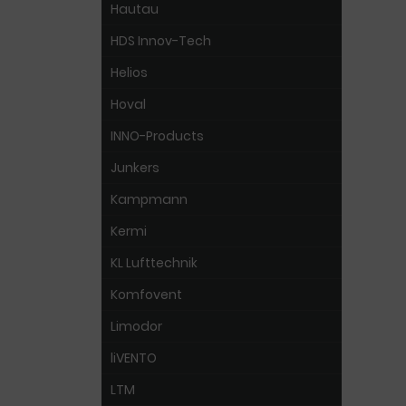
Hautau
HDS Innov-Tech
Helios
Hoval
INNO-Products
Junkers
Kampmann
Kermi
KL Lufttechnik
Komfovent
Limodor
liVENTO
LTM