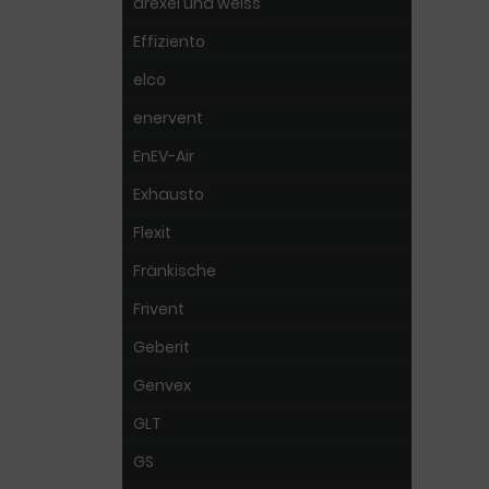
drexel und weiss
Effiziento
elco
enervent
EnEV-Air
Exhausto
Flexit
Fränkische
Frivent
Geberit
Genvex
GLT
GS