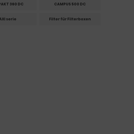
AKT 360 DC
CAMPUS 500 DC
XI serie
Filter für Filterboxen