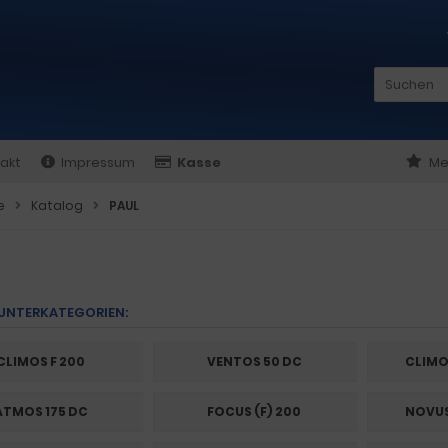
akt
Impressum
Kasse
Me
e
Katalog
PAUL
 UNTERKATEGORIEN:
CLIMOS F 200
VENTOS 50 DC
CLIMO
ATMOS 175 DC
FOCUS (F) 200
NOVUS