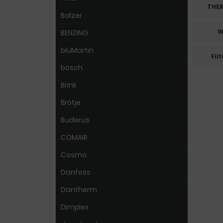
THER
Balzer
W
BENZING
bluMartin
Fil
bösch
Brink
Brötje
Buderus
COMAIR
Cosmo
Danfoss
Dantherm
Dimplex