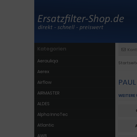
Kategorien
Kont
Aerauliqa
Startseit
Aerex
PAUL
Airflow
AIRMASTER
WEITERE
ALDES
Alpha InnoTec
Atlantic
AWB