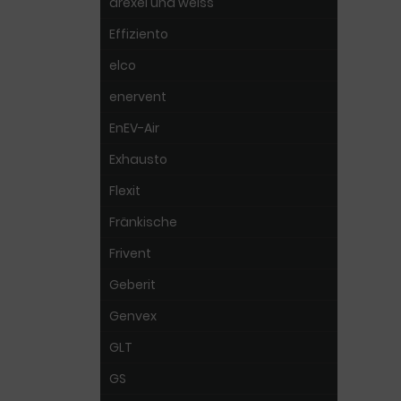
drexel und weiss
Effiziento
elco
enervent
EnEV-Air
Exhausto
Flexit
Fränkische
Frivent
Geberit
Genvex
GLT
GS