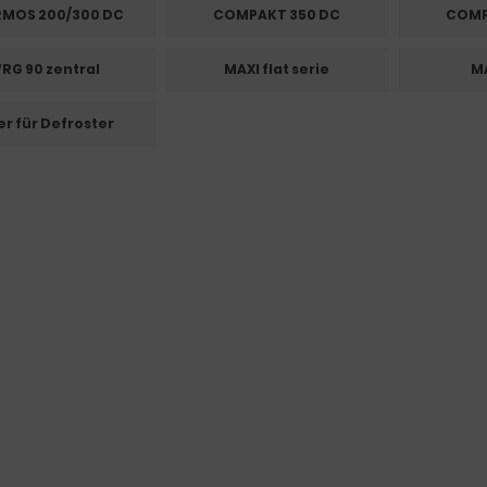
MOS 200/300 DC
COMPAKT 350 DC
COMP
RG 90 zentral
MAXI flat serie
MA
ter für Defroster