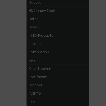
Hautau
HDS Innov-Tech
Helios
Hoval
INNO-Products
Junkers
Kampmann
Kermi
KL Lufttechnik
Komfovent
Limodor
liVENTO
LTM