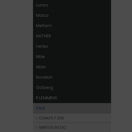
Lunos
Maico
Meltem
NATHER
netec
Nibe
Nilan
Novelan
Östberg
P.LEMMENS
PAUL
CLIMOS F 200
VENTOS 50 DC