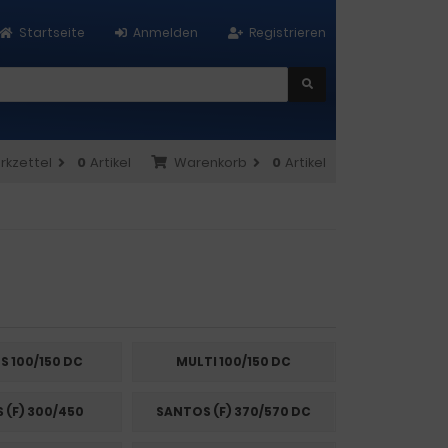
Startseite
Anmelden
Registrieren
rkzettel
0
Artikel
Warenkorb
0
Artikel
S 100/150 DC
MULTI 100/150 DC
 (F) 300/450
SANTOS (F) 370/570 DC