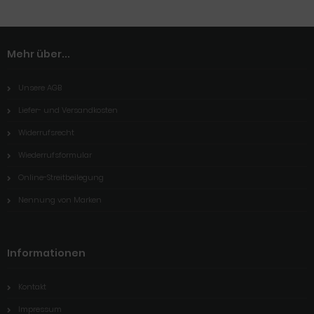
Mehr über...
Unsere AGB
Liefer- und Versandkosten
Widerrufsrecht
Wiederrufsformular
Online-Streitbeilegung
Nennung von Marken
Informationen
Kontakt
Impressum