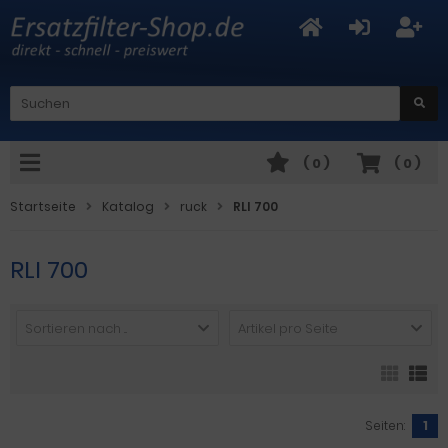
(
0
)
(
0
)
Startseite
Katalog
ruck
RLI 700
RLI 700
Sortieren nach ...
Artikel pro Seite
Seiten:
1