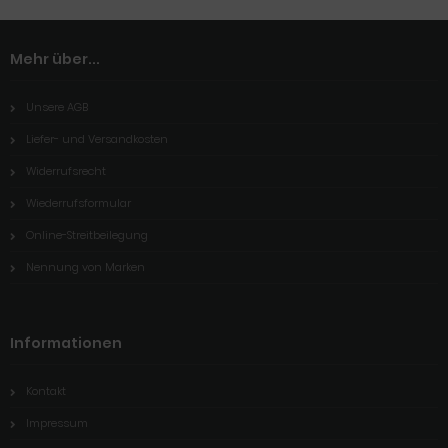
Mehr über...
Unsere AGB
Liefer- und Versandkosten
Widerrufsrecht
Wiederrufsformular
Online-Streitbeilegung
Nennung von Marken
Informationen
Kontakt
Impressum