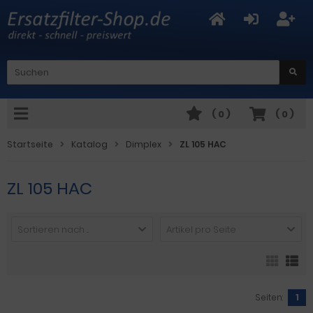
(
0
)
(
0
)
Startseite
Katalog
Dimplex
ZL 105 HAC
ZL 105 HAC
Sortieren nach ...
Artikel pro Seite
Seiten:
1