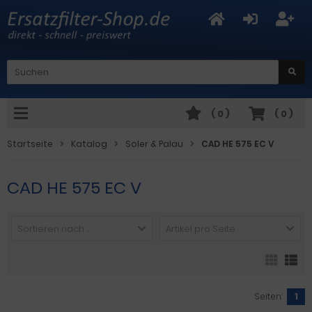
(
0
)
(
0
)
Startseite
Katalog
Soler & Palau
CAD HE 575 EC V
CAD HE 575 EC V
Sortieren nach ...
Artikel pro Seite
Seiten:
1