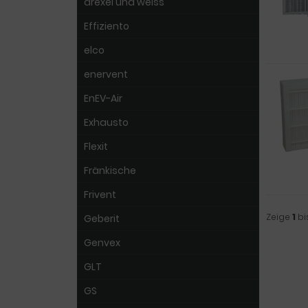
drexel und weiss
Effiziento
elco
enervent
EnEV-Air
Exhausto
Flexit
Fränkische
Frivent
Zeige
1
bi
Geberit
Genvex
GLT
GS