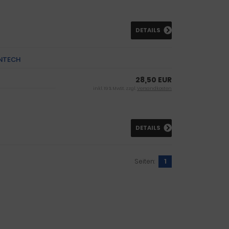
DETAILS
ENTECH
28,50 EUR
inkl. 19 % MwSt. zzgl.
Versandkosten
DETAILS
Seiten:
1