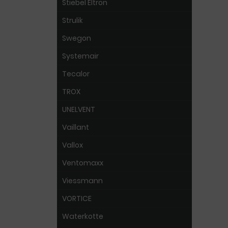
Stiebel Eltron
Strulik
Swegon
Systemair
Tecalor
TROX
UNELVENT
Vaillant
Vallox
Ventomaxx
Viessmann
VORTICE
Waterkotte