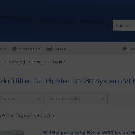
akt
Impressum
Kasse
Me
e
Katalog
Pichler
LG 180
zluftfilter für Pichler LG 180 System 
n nach ...
Artikel pro Seite
s
4
(von insgesamt
4
Artikeln)
G4 Filter passend für Pichler LG180 System 