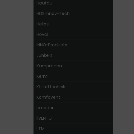
Hautau
HDS Innov-Tech
Helios
Hoval
INNO-Products
Junkers
Kampmann
Kermi
KL Lufttechnik
Komfovent
Limodor
liVENTO
LTM