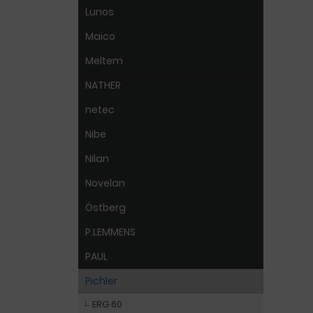
Lunos
Maico
Meltem
NATHER
netec
Nibe
Nilan
Novelan
Östberg
P.LEMMENS
PAUL
Pichler
ERG 60