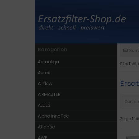
Kategorien
Kont
Aerauliqa
Startseit
Aerex
Ersat
Airflow
AIRMASTER
Sortiere
ALDES
Alpha InnoTec
Zeige
1
bi
Atlantic
AWB