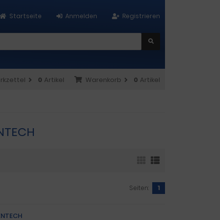
Startseite
Anmelden
Registrieren
rkzettel
0
Artikel
Warenkorb
0
Artikel
VENTECH
Seiten:
1
VENTECH