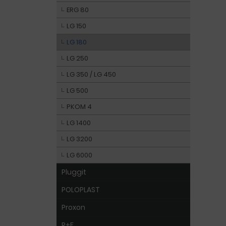
ERG 80
LG 150
LG 180
LG 250
LG 350 / LG 450
LG 500
PKOM 4
LG 1400
LG 3200
LG 6000
Pluggit
POLOPLAST
Proxon
R+F