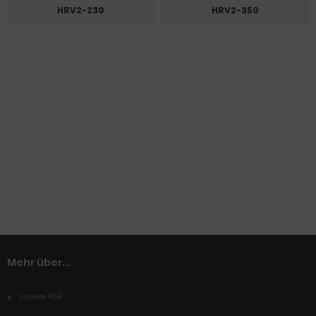
HRV2-230
HRV2-350
Mehr über...
Unsere AGB