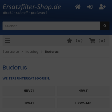
(
0
)
(
0
)
Startseite
Katalog
Buderus
Buderus
WEITERE UNTERKATEGORIEN:
HRV21
HRV31
HRV41
HRV2-140