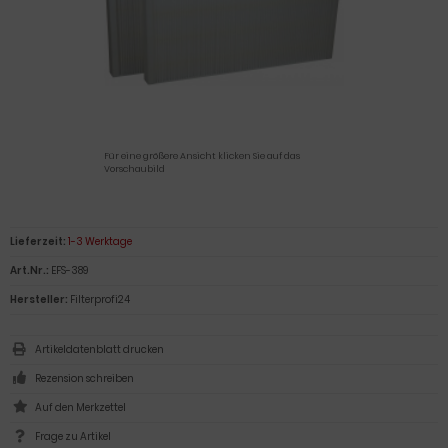
Für eine größere Ansicht klicken Sie auf das
Vorschaubild
Lieferzeit:
1-3 Werktage
Art.Nr.:
EFS-389
Hersteller:
Filterprofi24
Artikeldatenblatt drucken
Rezension schreiben
Frage zu Artikel