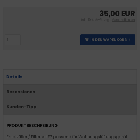
35,00 EUR
inkl. 19 % MwSt. zzgl.
Versandkosten
IN DEN WARENKORB
Details
Rezensionen
Kunden-Tipp
PRODUKTBESCHREIBUNG
Ersatzfilter / Filterset F7 passend für Wohnungslüftungsgerät