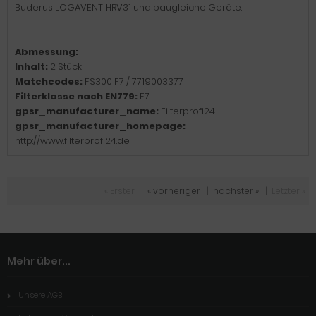
Buderus LOGAVENT HRV31 und baugleiche Geräte.
Abmessung:
Inhalt:
2 Stück
Matchcodes:
FS300 F7 / 7719003377
Filterklasse nach EN779:
F7
gpsr_manufacturer_name:
Filterprofi24
gpsr_manufacturer_homepage:
http://www.filterprofi24.de
« Erster
|
« vorheriger
|
nächster »
|
Letzter »
Mehr über...
Unsere AGB