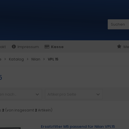
akt
Impressum
Kasse
Me
e
Katalog
Nilan
VPL 15
5
n nach ...
Artikel pro Seite
s
2
(von insgesamt
2
Artikeln)
Ersatzfilter M5 passend für Nilan VPL15