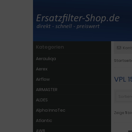
Kategorien
Kont
Aerauliqa
Startseit
Aerex
VPL 1
Airflow
AIRMASTER
Sortiere
ALDES
Alpha InnoTec
Zeige
1
bi
Atlantic
AWB