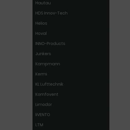
Hautau
HDS Innov-Tech
Helios
Hoval
INNO-Products
Junkers
Kampmann
Kermi
KL Lufttechnik
Komfovent
Limodor
liVENTO
LTM