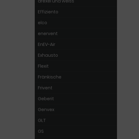
drexel und weiss
Effiziento
elco
enervent
EnEV-Air
Exhausto
Flexit
Fränkische
Frivent
Geberit
Genvex
GLT
GS