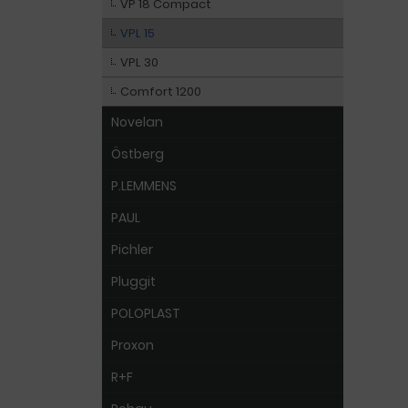
VP 18 Compact
VPL 15
VPL 30
Comfort 1200
Novelan
Östberg
P.LEMMENS
PAUL
Pichler
Pluggit
POLOPLAST
Proxon
R+F