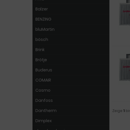
Balzer
BENZING
bluMartin
bösch
Brink
Brötje
Buderus
COMAIR
Cosmo
Danfoss
Dantherm
Zeige
1
bi
Dimplex