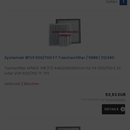
Seiten:
1
Systemair BFVX 500/700 F7 Taschenfilter / 5888 / 212460
Tachenfilter ePM2.5 70% (F7) 446x246x380mm für VX-500/700 E, EV
oder VVX-500/700 TF, TFV.
Lieferzeit:
2 Wochen
53,53 EUR
inkl. 19 % MwSt. zzgl.
Versandkosten
DETAILS