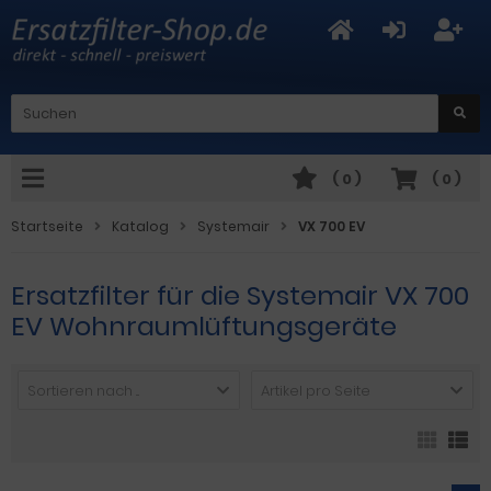
(
0
)
(
0
)
Startseite
Katalog
Systemair
VX 700 EV
Ersatzfilter für die Systemair VX 700
EV Wohnraumlüftungsgeräte
Sortieren nach ...
Artikel pro Seite