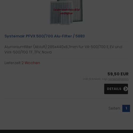
Systemair PFVX 500/700 Alu-Filter / 5883
Aluminiumfilter (Abluft) 285x440x8,7mm für VX-500/700 E, EV und
VVX-500/700 TF, TFV, Nova
Lieferzeit:
2 Wochen
59,50 EUR
inkl. 19 % MwSt. zzgl.
Versandkosten
DETAILS
Seiten:
1