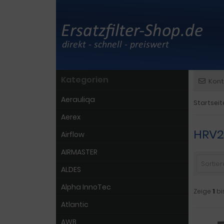
Kategorien
Kont
Aerauliqa
Startseit
Aerex
HRV2
Airflow
AIRMASTER
Sortiere
ALDES
Alpha InnoTec
Zeige
1
bi
Atlantic
AWB