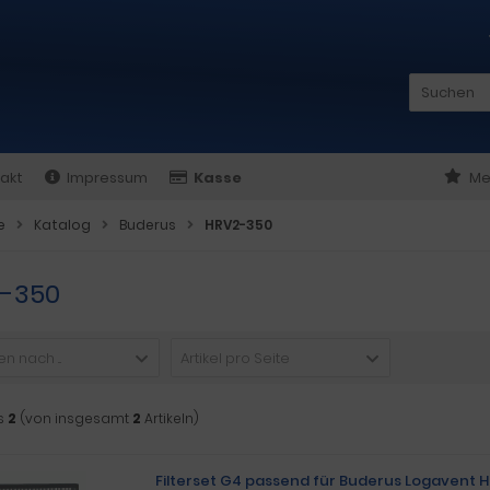
akt
Impressum
Kasse
Me
e
Katalog
Buderus
HRV2-350
-350
n nach ...
Artikel pro Seite
s
2
(von insgesamt
2
Artikeln)
Filterset G4 passend für Buderus Logavent 