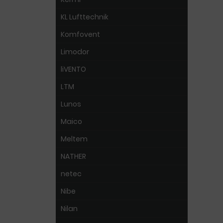
KL Lufttechnik
Komfovent
Limodor
liVENTO
LTM
Lunos
Maico
Meltem
NATHER
netec
Nibe
Nilan