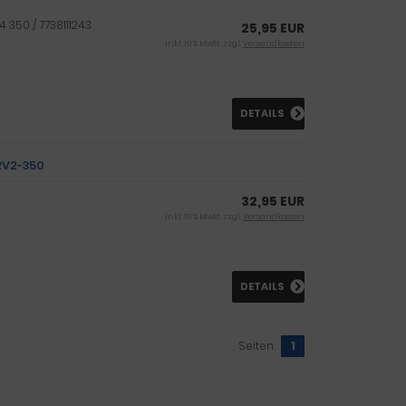
4 350 / 7738111243
25,95 EUR
inkl. 19 % MwSt. zzgl.
Versandkosten
DETAILS
RV2-350
32,95 EUR
inkl. 19 % MwSt. zzgl.
Versandkosten
DETAILS
Seiten:
1