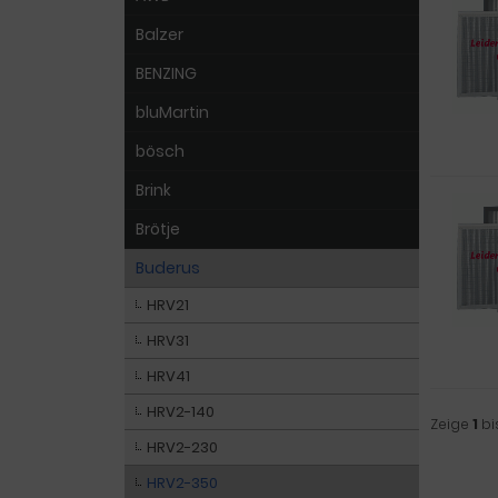
Balzer
BENZING
bluMartin
bösch
Brink
Brötje
Buderus
HRV21
HRV31
HRV41
HRV2-140
Zeige
1
bi
HRV2-230
HRV2-350