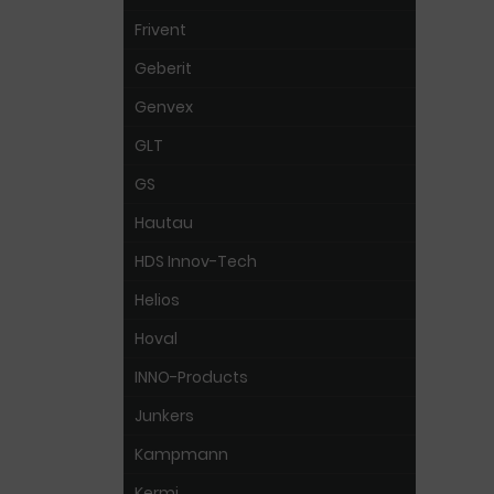
Frivent
Geberit
Genvex
GLT
GS
Hautau
HDS Innov-Tech
Helios
Hoval
INNO-Products
Junkers
Kampmann
Kermi