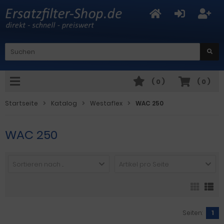
(
0
)
(
0
)
Startseite
Katalog
Westaflex
WAC 250
WAC 250
Sortieren nach ...
Artikel pro Seite
Seiten:
1