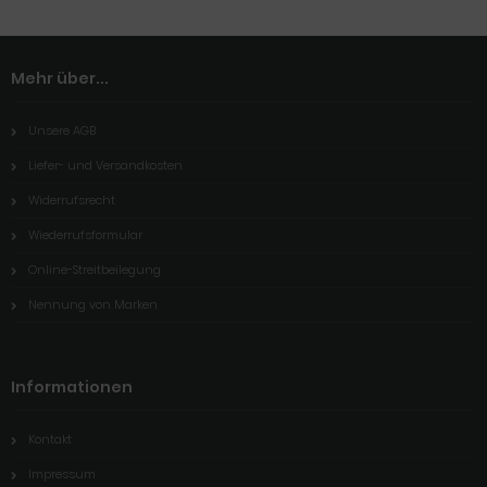
Mehr über...
Unsere AGB
Liefer- und Versandkosten
Widerrufsrecht
Wiederrufsformular
Online-Streitbeilegung
Nennung von Marken
Informationen
Kontakt
Impressum