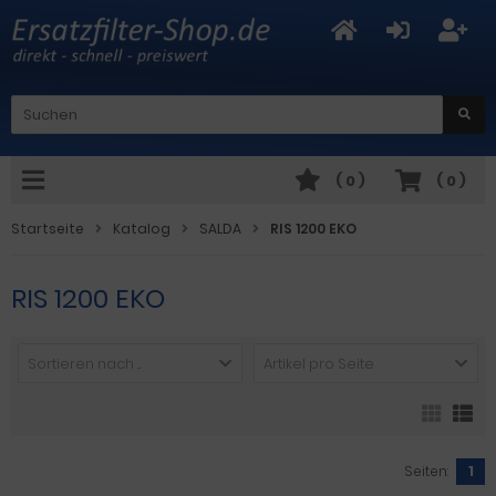
(
0
)
(
0
)
Startseite
Katalog
SALDA
RIS 1200 EKO
RIS 1200 EKO
Sortieren nach ...
Artikel pro Seite
Seiten:
1