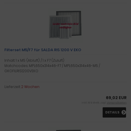
Filterset M5/F7 für SALDA RIS 1200 V EKO
Inhalt: 1 x M5 (Abluft) / 1 x F7 (Zuluft)
Matchcodes: MPL650x314x46-F7 / MPL650x314x46-M5 /
GKOFILRIS1200VEKO
Lieferzeit:
2 Wochen
69,02 EUR
inkl. 19 % MwSt. zzgl.
Versandkosten
DETAILS