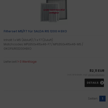
Filterset M5/F7 für SALDA RIS 1200 H EKO
Inhalt: 1 x M5 (Abluft) / 1 x F7 (Zuluft)
Matchcodes: MPL650x415x46-F7 / MPL650x415x46-M5 /
GKOFILRIS1200HEKO
Lieferzeit:
1-3 Werktage
82,11 EUR
inkl. 19 % MwSt. zzgl.
Versandkosten
DETAILS
Seiten:
1