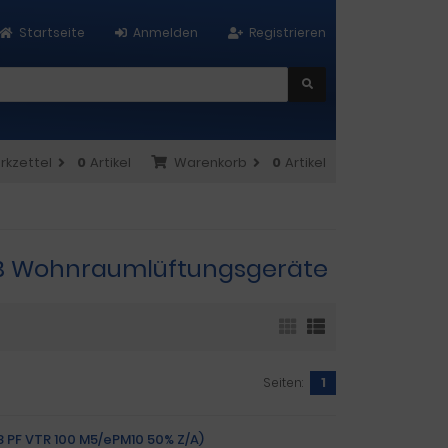
Startseite
Anmelden
Registrieren
rkzettel
0
Artikel
Warenkorb
0
Artikel
00/B Wohnraumlüftungsgeräte
Seiten:
1
48 PF VTR 100 M5/ePM10 50% Z/A)