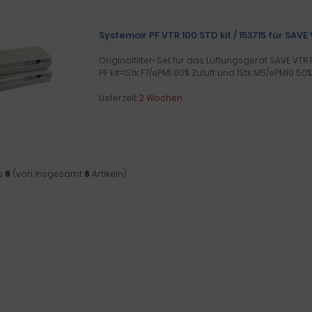
Systemair PF VTR 100 STD kit / 153715 für SAVE
Originalfilter-Set für das Lüftungsgerät SAVE VTR 1
PF kit=1Stk F7/ePM1 60% Zuluft und 1Stk M5/ePM10 50%
Lieferzeit:
2 Wochen
s
6
(von insgesamt
6
Artikeln)