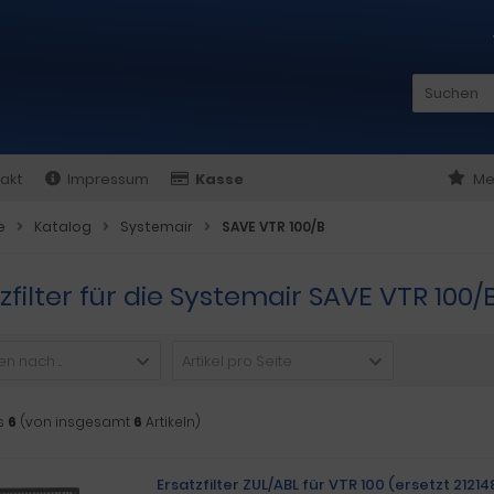
akt
Impressum
Kasse
Me
e
Katalog
Systemair
SAVE VTR 100/B
tzfilter für die Systemair SAVE VTR 1
n nach ...
Artikel pro Seite
s
6
(von insgesamt
6
Artikeln)
Ersatzfilter ZUL/ABL für VTR 100 (ersetzt 2121