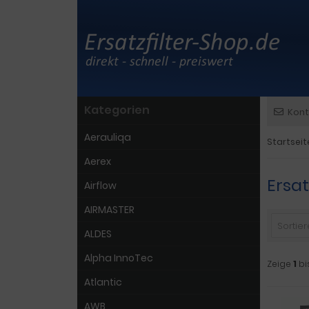
Kategorien
Kont
Aerauliqa
Startseit
Aerex
Ersa
Airflow
AIRMASTER
Sortiere
ALDES
Alpha InnoTec
Zeige
1
bi
Atlantic
AWB