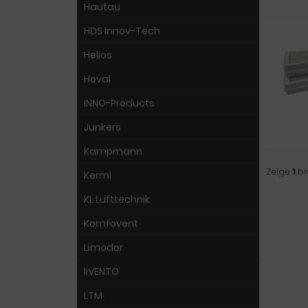
Hautau
HDS Innov-Tech
Helios
Hoval
INNO-Products
Junkers
Kampmann
Zeige
1
bi
Kermi
KL Lufttechnik
Komfovent
Limodor
liVENTO
LTM