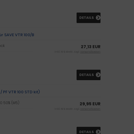
DETAILS
ür SAVE VTR 100/B
ück
27,13 EUR
inkl. 19 % MwSt. zzgl.
Versandkosten
DETAILS
 / PF VTR 100 STD kit)
PM10 50% (M5)
29,95 EUR
inkl. 19 % MwSt. zzgl.
Versandkosten
DETAILS