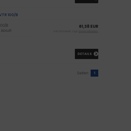
 VTR 100/B
00/B.
61,38 EUR
 Abluft
inkl. 19 % MwSt. zzgl.
Versandkosten
DETAILS
Seiten:
1