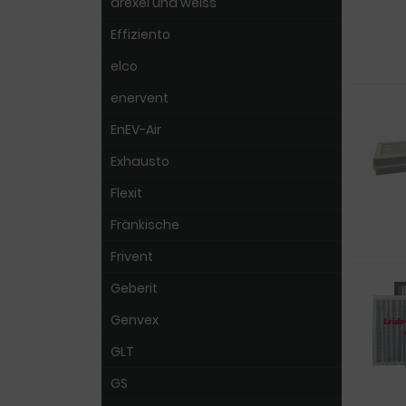
drexel und weiss
Effiziento
elco
enervent
EnEV-Air
Exhausto
Flexit
Fränkische
Frivent
Geberit
Genvex
GLT
GS