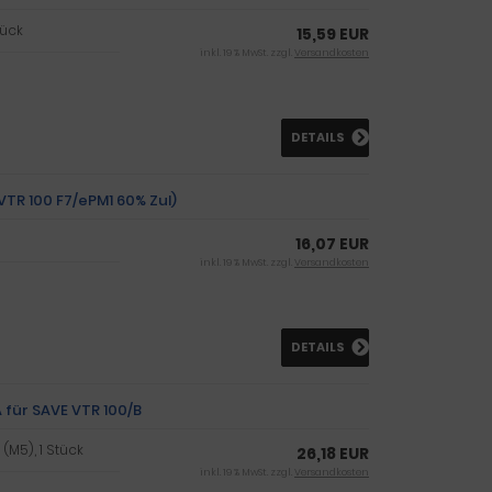
tück
15,59 EUR
inkl. 19 % MwSt. zzgl.
Versandkosten
DETAILS
 VTR 100 F7/ePM1 60% Zul)
16,07 EUR
inkl. 19 % MwSt. zzgl.
Versandkosten
DETAILS
 für SAVE VTR 100/B
 (M5), 1 Stück
26,18 EUR
inkl. 19 % MwSt. zzgl.
Versandkosten