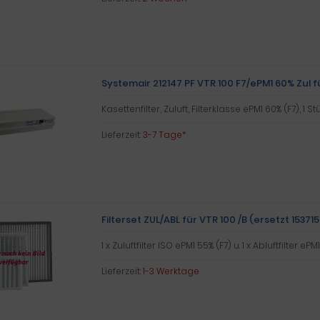
Systemair 212147 PF VTR 100 F7/ePM1 60% Zul f
Kasettenfilter, Zuluft, Filterklasse ePM1 60% (F7), 1 St
Lieferzeit:
3-7 Tage*
Filterset ZUL/ABL für VTR 100 /B (ersetzt 153715
1 x Zuluftfilter ISO ePM1 55% (F7) u. 1 x Abluftfilter e
Lieferzeit:
1-3 Werktage