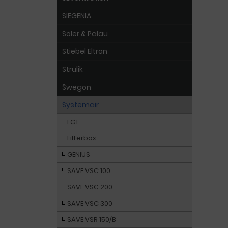
SIEGENIA
Soler & Palau
Stiebel Eltron
Strulik
Swegon
Systemair
FGT
Filterbox
GENIUS
SAVE VSC 100
SAVE VSC 200
SAVE VSC 300
SAVE VSR 150/B