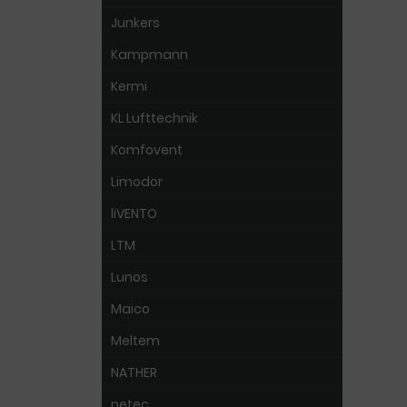
Junkers
Kampmann
Kermi
KL Lufttechnik
Komfovent
Limodor
liVENTO
LTM
Lunos
Maico
Meltem
NATHER
netec