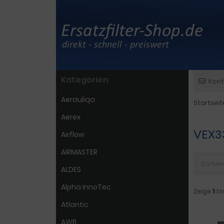
Kategorien
Kont
Aerauliqa
Startseit
Aerex
VEX3
Airflow
AIRMASTER
Sortiere
ALDES
Alpha InnoTec
Zeige
1
bi
Atlantic
AWB