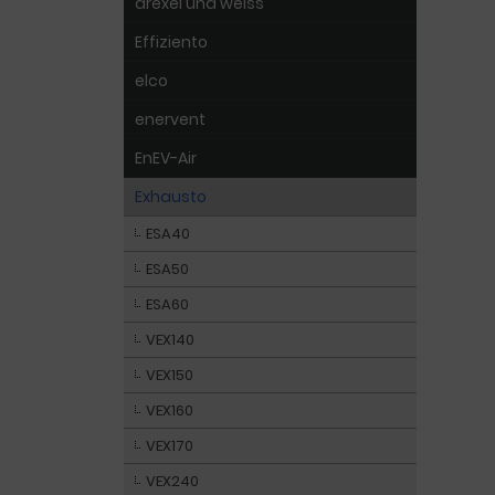
drexel und weiss
Effiziento
elco
enervent
EnEV-Air
Exhausto
ESA40
ESA50
ESA60
VEX140
VEX150
VEX160
VEX170
VEX240