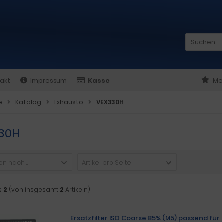
akt
Impressum
Kasse
Me
e
Katalog
Exhausto
VEX330H
30H
n nach ...
Artikel pro Seite
s
2
(von insgesamt
2
Artikeln)
Ersatzfilter ISO Coarse 85% (M5) passend fü