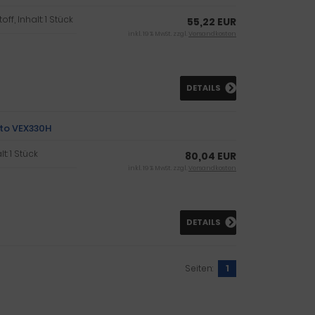
f, Inhalt: 1 Stück
55,22 EUR
inkl. 19 % MwSt. zzgl.
Versandkosten
DETAILS
sto VEX330H
t: 1 Stück
80,04 EUR
inkl. 19 % MwSt. zzgl.
Versandkosten
DETAILS
Seiten:
1