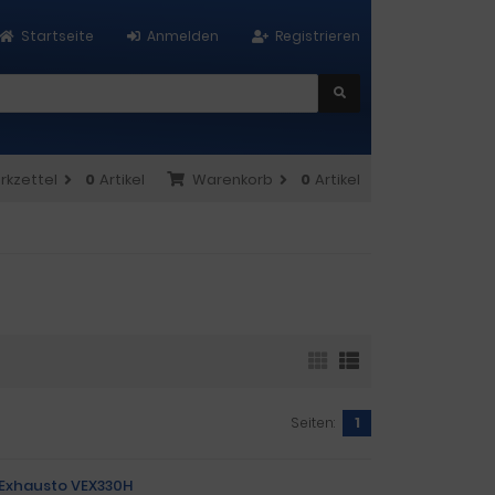
Startseite
Anmelden
Registrieren
rkzettel
0
Artikel
Warenkorb
0
Artikel
Seiten:
1
r Exhausto VEX330H