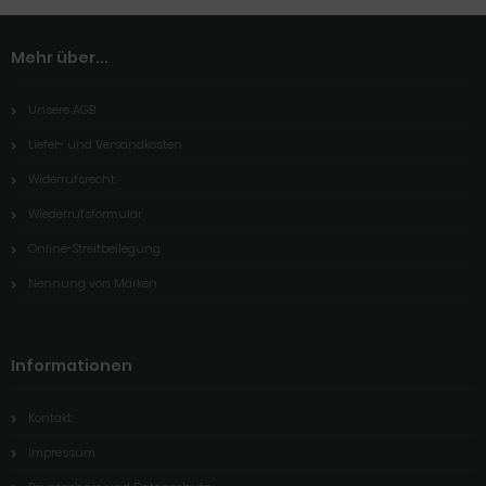
Mehr über...
Unsere AGB
Liefer- und Versandkosten
Widerrufsrecht
Wiederrufsformular
Online-Streitbeilegung
Nennung von Marken
Informationen
Kontakt
Impressum