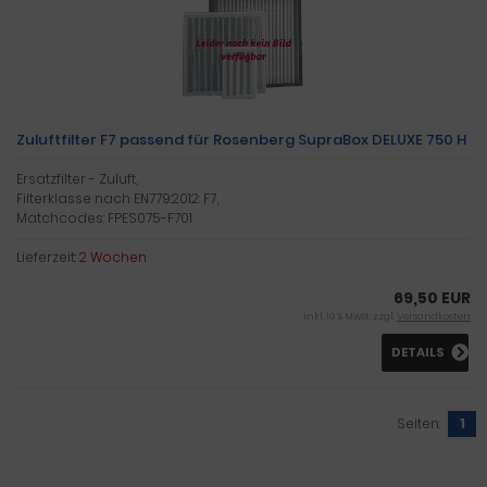
Zuluftfilter F7 passend für Rosenberg SupraBox DELUXE 750 H
Ersatzfilter - Zuluft,
Filterklasse nach EN779:2012: F7,
Matchcodes: FPES075-F701
Lieferzeit:
2 Wochen
69,50 EUR
inkl. 19 % MwSt. zzgl.
Versandkosten
DETAILS
Seiten:
1