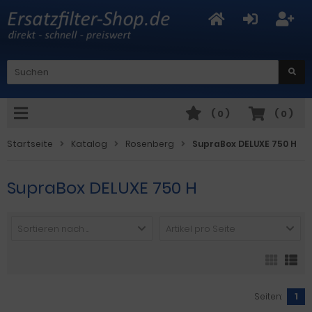
(
0
)
(
0
)
Startseite
Katalog
Rosenberg
SupraBox DELUXE 750 H
SupraBox DELUXE 750 H
Sortieren nach ...
Artikel pro Seite
Seiten:
1