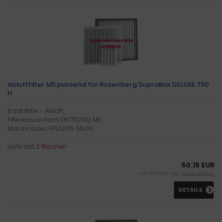
Abluftfilter M5 passend für Rosenberg SupraBox DELUXE 750
H
Ersatzfilter - Abluft,
Filterklasse nach EN779:2012: M5,
Matchcodes: FPES075-M500
Lieferzeit:
2 Wochen
50,15 EUR
inkl. 19 % MwSt. zzgl.
Versandkosten
DETAILS