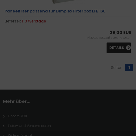
Paneelfilter passend für Dimplex Filterbox LFB 160
Lieferzeit:
1-3 Werktage
29,00 EUR
inkl. 19 % MwSt. zzgl.
Versandkosten
DETAILS
Seiten:
1
Mehr über...
Unsere AGB
Liefer- und Versandkosten
Widerrufsrecht