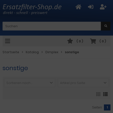
(
0
)
(
0
)
Startseite
Katalog
Dimplex
sonstige
sonstige
Sortieren nach ...
Artikel pro Seite
Seiten:
1