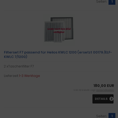
Seiten:
1
Filterset F7 passend für Helios KWLC 1200 (ersetzt 00179 /ELF-
KWLC 7/1200)
2 xTaschenfilter F7
Lieferzeit:
1-3 Werktage
180,00 EUR
inkl. 19 % MwSt. zzgl.
Versandkosten
DETAILS
Seiten:
1