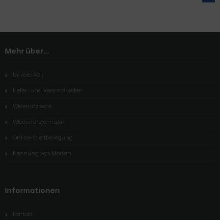
Mehr über...
Unsere AGB
Liefer- und Versandkosten
Widerrufsrecht
Wiederrufsformular
Online-Streitbeilegung
Nennung von Marken
Informationen
Kontakt