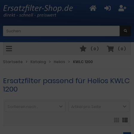
(
0
)
(
0
)
Startseite
Katalog
Helios
KWLC 1200
Ersatzfilter passend für Helios KWLC
1200
Sortieren nach ...
Artikel pro Seite