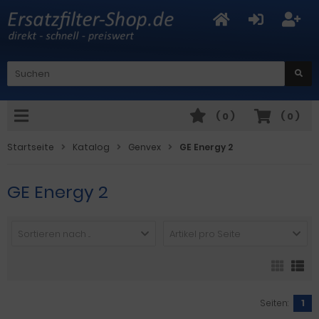
(
0
)
(
0
)
Startseite
Katalog
Genvex
GE Energy 2
GE Energy 2
Sortieren nach ...
Artikel pro Seite
Seiten:
1