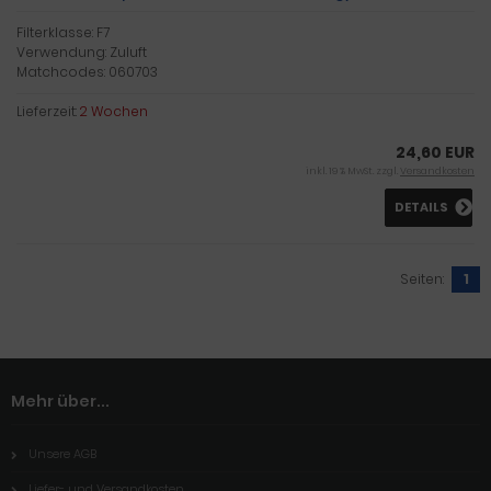
Filterklasse: F7
Verwendung: Zuluft
Matchcodes: 060703
Lieferzeit:
2 Wochen
24,60 EUR
inkl. 19 % MwSt. zzgl.
Versandkosten
DETAILS
Seiten:
1
Mehr über...
Unsere AGB
Liefer- und Versandkosten