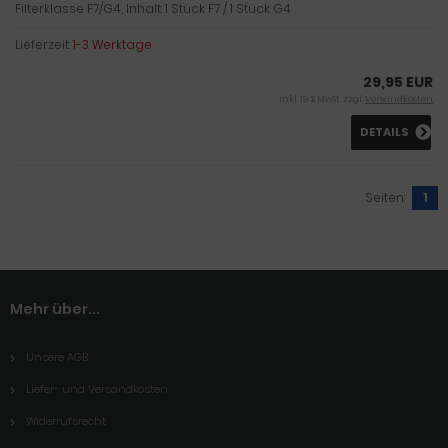
Filterklasse F7/G4, Inhalt: 1 Stück F7 / 1 Stück G4
Lieferzeit:
1-3 Werktage
29,95 EUR
inkl. 19 % MwSt. zzgl.
Versandkosten
DETAILS
Seiten:
1
Mehr über...
Unsere AGB
Liefer- und Versandkosten
Widerrufsrecht