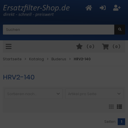
(
0
)
(
0
)
Startseite
Katalog
Buderus
HRV2-140
HRV2-140
Sortieren nach ...
Artikel pro Seite
Seiten:
1