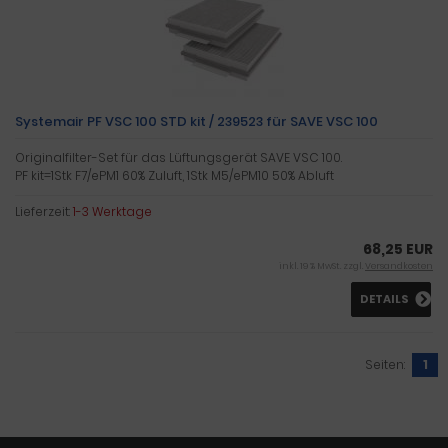
Systemair PF VSC 100 STD kit / 239523 für SAVE VSC 100
Originalfilter-Set für das Lüftungsgerät SAVE VSC 100.
PF kit=1Stk F7/ePM1 60% Zuluft, 1Stk M5/ePM10 50% Abluft
Lieferzeit:
1-3 Werktage
68,25 EUR
inkl. 19 % MwSt. zzgl.
Versandkosten
DETAILS
Seiten:
1