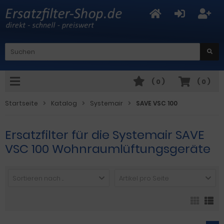
(
0
)
(
0
)
Startseite
Katalog
Systemair
SAVE VSC 100
Ersatzfilter für die Systemair SAVE
VSC 100 Wohnraumlüftungsgeräte
Sortieren nach ...
Artikel pro Seite