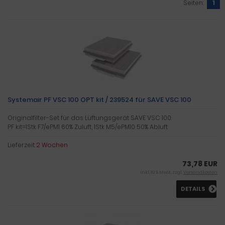
Seiten:
1
Systemair PF VSC 100 OPT kit / 239524 für SAVE VSC 100
Originalfilter-Set für das Lüftungsgerät SAVE VSC 100.
PF kit=1Stk F7/ePM1 60% Zuluft, 1Stk M5/ePM10 50% Abluft
Lieferzeit:
2 Wochen
73,78 EUR
inkl. 19 % MwSt. zzgl.
Versandkosten
DETAILS