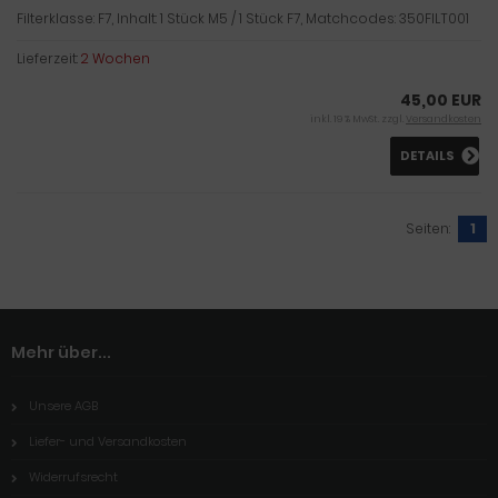
Filterklasse: F7, Inhalt: 1 Stück M5 / 1 Stück F7, Matchcodes: 350FILT001
Lieferzeit:
2 Wochen
45,00 EUR
inkl. 19 % MwSt. zzgl.
Versandkosten
DETAILS
Seiten:
1
Mehr über...
Unsere AGB
Liefer- und Versandkosten
Widerrufsrecht