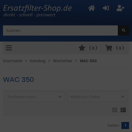
(
0
)
(
0
)
Startseite
Katalog
Westaflex
WAC 350
WAC 350
Sortieren nach ...
Artikel pro Seite
Seiten:
1