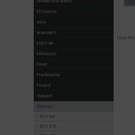
drexel und weiss
Effiziento
elco
enervent
Zeige
1
bi
EnEV-Air
Exhausto
Flexit
Fränkische
Frivent
Geberit
Genvex
ECO 190
ECO 375