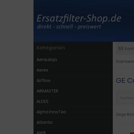
Kategorien
Kont
Aerauliqa
Startseit
Aerex
GE C
Airflow
AIRMASTER
Sortiere
ALDES
Alpha InnoTec
Zeige
1
bi
Atlantic
AWB