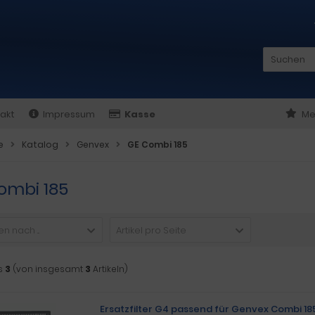
akt
Impressum
Kasse
Me
e
Katalog
Genvex
GE Combi 185
ombi 185
n nach ...
Artikel pro Seite
s
3
(von insgesamt
3
Artikeln)
Ersatzfilter G4 passend für Genvex Combi 18