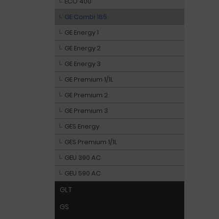
ECO 400
GE Combi 185
GE Energy 1
GE Energy 2
GE Energy 3
GE Premium 1/1L
GE Premium 2
GE Premium 3
GES Energy
GES Premium 1/1L
GEU 390 AC
GEU 590 AC
GLT
GS