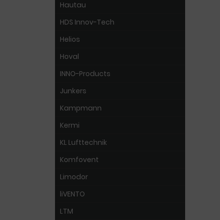
Hautau
HDS Innov-Tech
Helios
Hoval
INNO-Products
Junkers
Kampmann
Kermi
KL Lufttechnik
Komfovent
Limodor
liVENTO
LTM