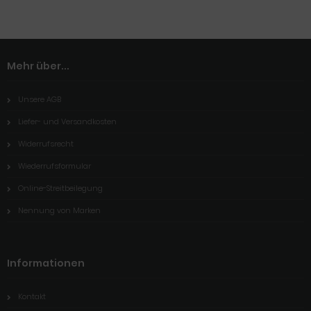
Mehr über...
Unsere AGB
Liefer- und Versandkosten
Widerrufsrecht
Wiederrufsformular
Online-Streitbeilegung
Nennung von Marken
Informationen
Kontakt