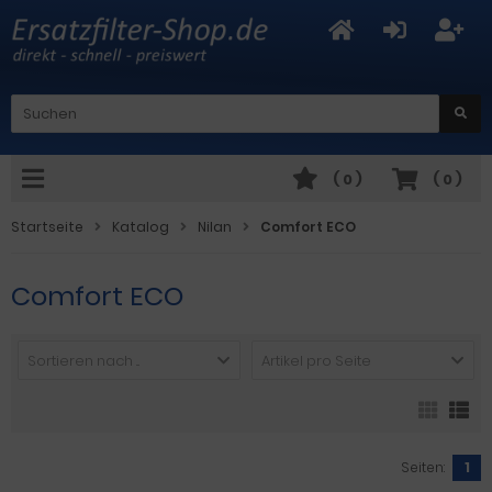
(
0
)
(
0
)
Startseite
Katalog
Nilan
Comfort ECO
Comfort ECO
Sortieren nach ...
Artikel pro Seite
Seiten:
1