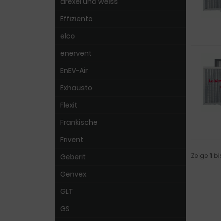
drexel und weiss
Effiziento
elco
enervent
EnEV-Air
Exhausto
Flexit
Fränkische
Frivent
Zeige
1
bi
Geberit
Genvex
GLT
GS