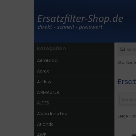
Kategorien
Kont
Aerauliqa
Startseit
Aerex
Ersat
Airflow
AIRMASTER
Sortiere
ALDES
Alpha InnoTec
Zeige
1
bi
Atlantic
AWB