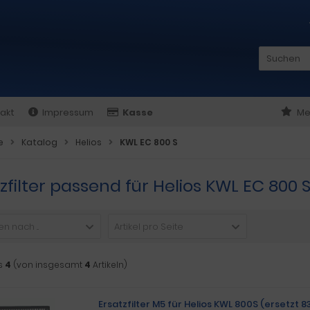
akt
Impressum
Kasse
Me
e
Katalog
Helios
KWL EC 800 S
zfilter passend für Helios KWL EC 800 
n nach ...
Artikel pro Seite
s
4
(von insgesamt
4
Artikeln)
Ersatzfilter M5 für Helios KWL 800S (ersetzt 8