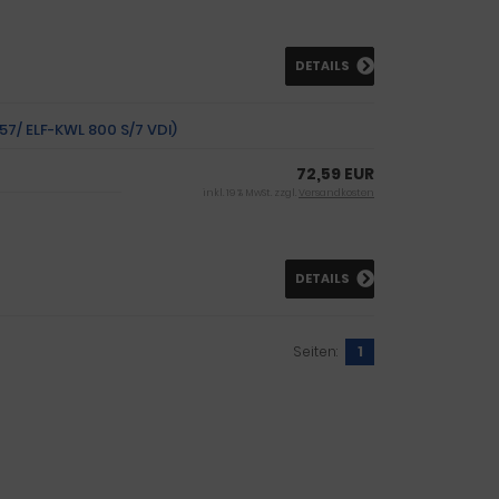
DETAILS
257/ ELF-KWL 800 S/7 VDI)
72,59 EUR
inkl. 19 % MwSt. zzgl.
Versandkosten
DETAILS
Seiten:
1