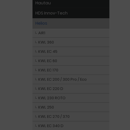
Hautau
HDS Innov-Tech
Helios
AIR1
KWL 360
KWL EC 45
KWL EC 60
KWL EC 170
KWL EC 200 / 300 Pro / Eco
KWL EC 220 D
KWL 230 ROTO
KWL 250
KWL EC 270 / 370
KWL EC 340 D