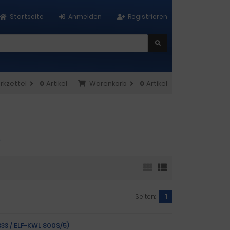
Startseite
Anmelden
Registrieren
rkzettel
0
Artikel
Warenkorb
0
Artikel
S
Seiten:
1
333 / ELF-KWL 800S/5)