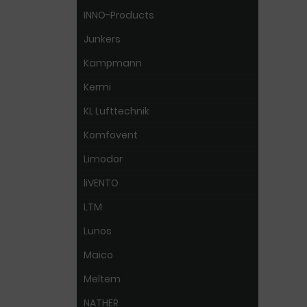
INNO-Products
Junkers
Kampmann
Kermi
KL Lufttechnik
Komfovent
Limodor
liVENTO
LTM
Lunos
Maico
Meltem
NATHER