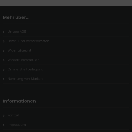
Mehr über...
Unsere AGB
Liefer- und Versandkosten
Widerrufsrecht
Wiederrufsformular
Online-Streitbeilegung
Nennung von Marken
Informationen
Kontakt
Impressum