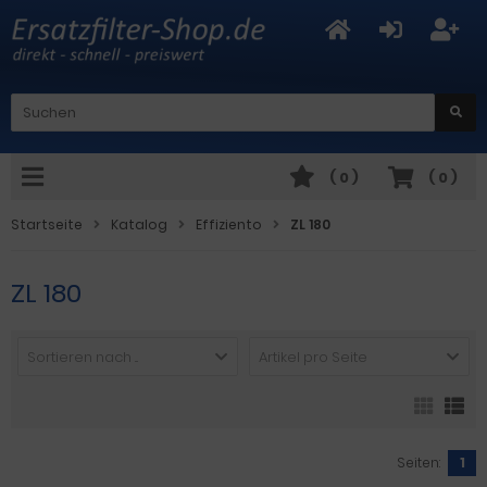
(
0
)
(
0
)
Startseite
Katalog
Effiziento
ZL 180
ZL 180
Sortieren nach ...
Artikel pro Seite
Seiten:
1