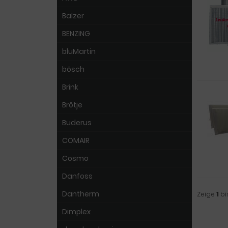
Balzer
BENZING
bluMartin
bösch
Brink
Brötje
Buderus
COMAIR
Cosmo
Danfoss
Dantherm
Zeige
1
bi
Dimplex