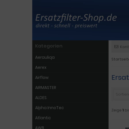
Kategorien
Kont
Aerauliqa
Startseit
Aerex
Ersat
Airflow
AIRMASTER
Sortiere
ALDES
Alpha InnoTec
Zeige
1
bi
Atlantic
AWB