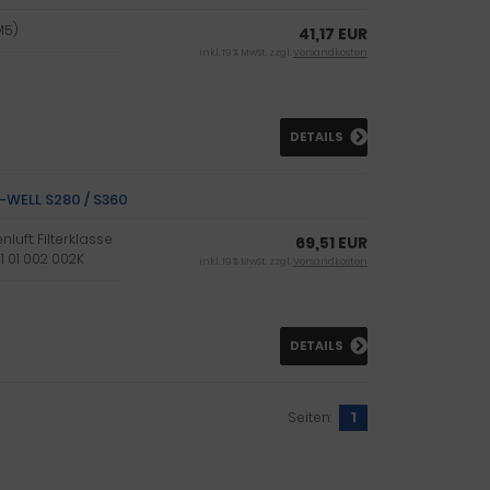
M5)
41,17 EUR
inkl. 19 % MwSt. zzgl.
Versandkosten
DETAILS
X-WELL S280 / S360
luft: Filterklasse
69,51 EUR
81 01 002 002K
inkl. 19 % MwSt. zzgl.
Versandkosten
DETAILS
Seiten:
1