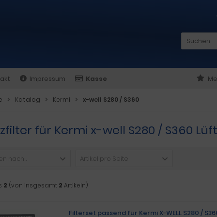
akt
Impressum
Kasse
Me
e
Katalog
Kermi
x-well S280 / S360
zfilter für Kermi x-well S280 / S360 L
n nach ...
Artikel pro Seite
s
2
(von insgesamt
2
Artikeln)
Filterset passend für Kermi X-WELL S280 / S3