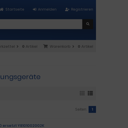
Startseite
Anmelden
Registrieren
rkzettel
0
Artikel
Warenkorb
0
Artikel
üftungsgeräte
Seiten:
1
60 ersetzt Y8101002002K