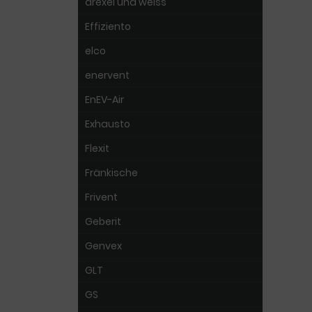
drexel und weiss
Effiziento
elco
enervent
EnEV-Air
Exhausto
Flexit
Fränkische
Frivent
Geberit
Genvex
GLT
GS