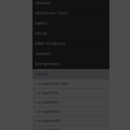
Hautau
HDS Innov-Tech
Helios
Hoval
INNO-Products
Junkers
Kampmann
Kermi
x-well F130 / F150
x-well F170
x-well N170
x-well N300
x-well N400