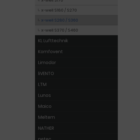
x-well S170
x-well S180 / S270
x-well S280 / S360
x-well S370 / S460
KL Lufttechnik
Komfovent
Limodor
liVENTO
LTM
Lunos
Maico
Meltem
NATHER
netec