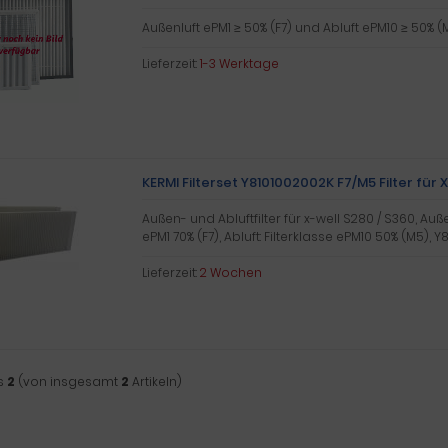
Außenluft ePM1 ≥ 50% (F7) und Abluft ePM10 ≥ 50% (
Lieferzeit:
1-3 Werktage
KERMI Filterset Y8101002002K F7/M5 Filter für 
Außen- und Abluftfilter für x-well S280 / S360, Außen
ePM1 70% (F7), Abluft: Filterklasse ePM10 50% (M5), Y
Lieferzeit:
2 Wochen
s
2
(von insgesamt
2
Artikeln)