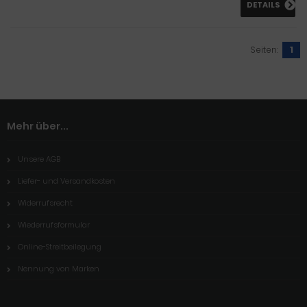
DETAILS
Seiten:
1
Mehr über...
Unsere AGB
Liefer- und Versandkosten
Widerrufsrecht
Wiederrufsformular
Online-Streitbeilegung
Nennung von Marken