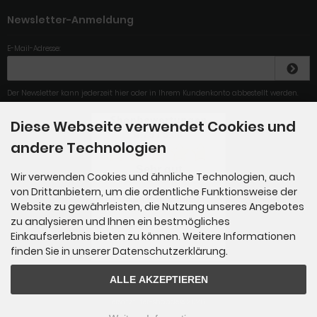
Newsletter-Anmeldung
E-Mail-Adresse:
Der Newsletter kann jederzeit hier oder in Ihrem Kundenkonto abbestellt werden.
Diese Webseite verwendet Cookies und
4.79
/
5
.00
andere Technologien
Sehr gut
Wir verwenden Cookies und ähnliche Technologien, auch
von Drittanbietern, um die ordentliche Funktionsweise der
preiswerte Alternative zu den
Originalfiltern, schne...
Website zu gewährleisten, die Nutzung unseres Angebotes
zu analysieren und Ihnen ein bestmögliches
Einkaufserlebnis bieten zu können. Weitere Informationen
Gesamt: 284
finden Sie in unserer Datenschutzerklärung.
ALLE AKZEPTIEREN
ersatzfilter-shop.de © 2026