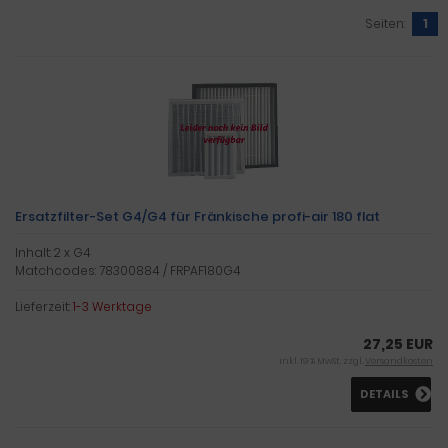
Seiten:
1
Ersatzfilter-Set G4/G4 für Fränkische profi-air 180 flat
Inhalt: 2 x G4
Matchcodes: 78300884 / FRPAF180G4
Lieferzeit:
1-3 Werktage
27,25 EUR
inkl. 19 % MwSt. zzgl.
Versandkosten
DETAILS