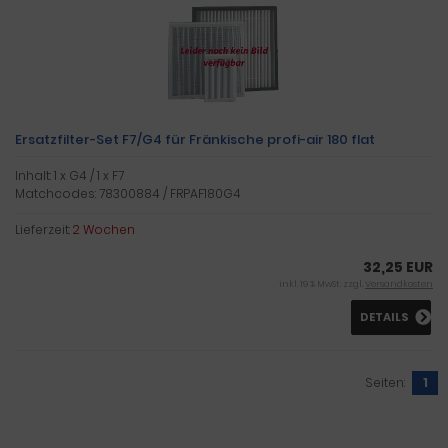
Ersatzfilter-Set F7/G4 für Fränkische profi-air 180 flat
Inhalt: 1 x G4 / 1 x F7
Matchcodes: 78300884 / FRPAF180G4
Lieferzeit:
2 Wochen
32,25 EUR
inkl. 19 % MwSt. zzgl.
Versandkosten
DETAILS
Seiten:
1