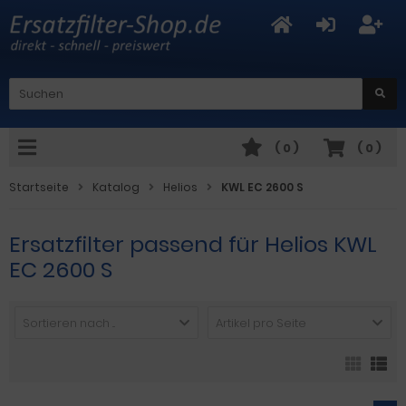
(
0
)
(
0
)
Startseite
Katalog
Helios
KWL EC 2600 S
Ersatzfilter passend für Helios KWL
EC 2600 S
Sortieren nach ...
Artikel pro Seite