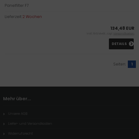
Panelfilter F7
Lieferzeit:
2 Wochen
134,48 EUR
inkl. 19 % MwSt. zzgl.
Versandkosten
DETAILS
Seiten:
1
Mehr über...
Unsere AGB
Liefer- und Versandkosten
Widerrufsrecht