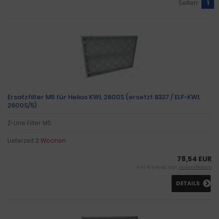
Seiten:
1
Ersatzfilter M5 für Helios KWL 2600S (ersetzt 8337 / ELF-KWL
2600S/5)
Z-Line Filter M5
Lieferzeit:
2 Wochen
78,54 EUR
inkl. 19 % MwSt. zzgl.
Versandkosten
DETAILS