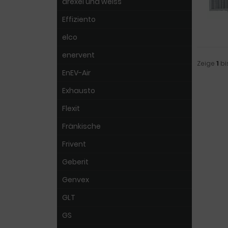
drexel und weiss
Effiziento
elco
enervent
Zeige
1
bi
EnEV-Air
Exhausto
Flexit
Fränkische
Frivent
Geberit
Genvex
GLT
GS