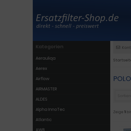
Kategorien
Kont
Aerauliqa
Startseit
Aerex
POLO
Airflow
AIRMASTER
Sortiere
ALDES
Alpha InnoTec
Zeige
1
bi
Atlantic
AWB