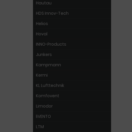
Hautau
HDS Innov-Tech
Helios
Hoval
INNO-Products
Junkers
Kampmann
Kermi
KL Lufttechnik
Komfovent
Limodor
liVENTO
LTM