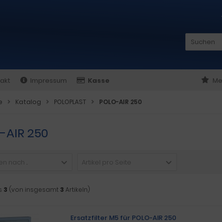
akt
Impressum
Kasse
Me
e
Katalog
POLOPLAST
POLO-AIR 250
-AIR 250
n nach ...
Artikel pro Seite
s
3
(von insgesamt
3
Artikeln)
Ersatzfilter M5 für POLO-AIR 250