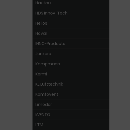
Hautau
HDS Innov-Tech
Helios
Hoval
INNO-Products
Junkers
Kampmann
Kermi
KL Lufttechnik
Komfovent
Limodor
liVENTO
LTM