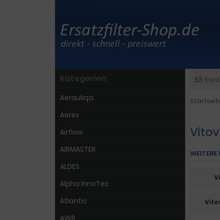
Kategorien
Kont
Aerauliqa
Startseit
Aerex
Vito
Airflow
AIRMASTER
WEITERE
ALDES
V
Alpha InnoTec
Atlantic
Vito
AWB