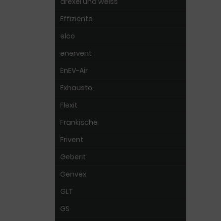
drexel und weiss
Effiziento
elco
enervent
EnEV-Air
Exhausto
Flexit
Fränkische
Frivent
Geberit
Genvex
GLT
GS