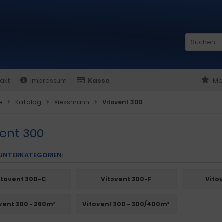
akt
Impressum
Kasse
Me
e
Katalog
Viessmann
Vitovent 300
vent 300
 UNTERKATEGORIEN:
itovent 300-C
Vitovent 300-F
Vito
vent 300 - 260m³
Vitovent 300 - 300/400m³