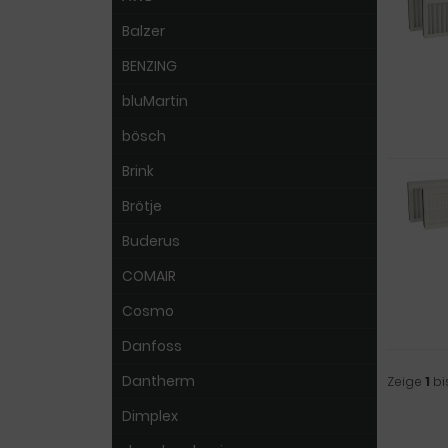
Balzer
BENZING
bluMartin
bösch
Brink
Brötje
Buderus
COMAIR
Cosmo
Danfoss
Dantherm
Zeige
1
bi
Dimplex