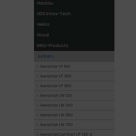
Hautau
HDS Innov-Tech
Helios
Hoval
INNO-Products
Junkers
Aerastar LP 150
Aerastar LP 250
Aerastar LP 350
Aerastar LW 120
Aerastar LW 200
Aerastar LW 350
Aerastar LW 750
AerastarComfort LP 140-2