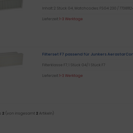
Inhalt: 2 Stück G4, Matchcodes: FSG4 230 / 77381112
Lieferzeit:
1-3 Werktage
Filterset F7 passend für Junkers AerastarCo
Filterklasse F7, 1 Stück G4/ 1 Stück F7
Lieferzeit:
1-3 Werktage
s
2
(von insgesamt
2
Artikeln)