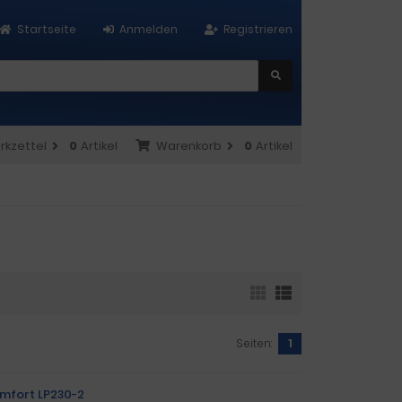
Startseite
Anmelden
Registrieren
rkzettel
0
Artikel
Warenkorb
0
Artikel
Seiten:
1
omfort LP230-2