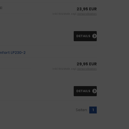
41
23,95 EUR
inkl. 19 % MwSt. zzgl.
Versandkosten
DETAILS
mfort LP230-2
29,95 EUR
inkl. 19 % MwSt. zzgl.
Versandkosten
DETAILS
Seiten:
1