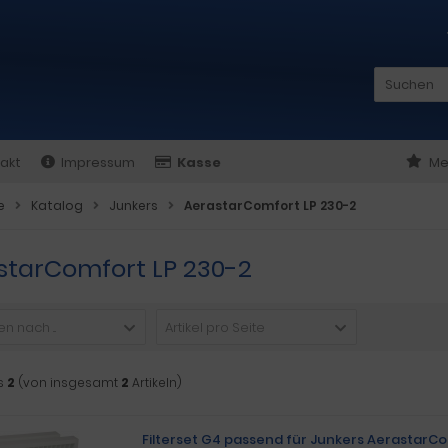
akt
Impressum
Kasse
Me
e
Katalog
Junkers
AerastarComfort LP 230-2
starComfort LP 230-2
n nach ...
Artikel pro Seite
s
2
(von insgesamt
2
Artikeln)
Filterset G4 passend für Junkers AerastarC