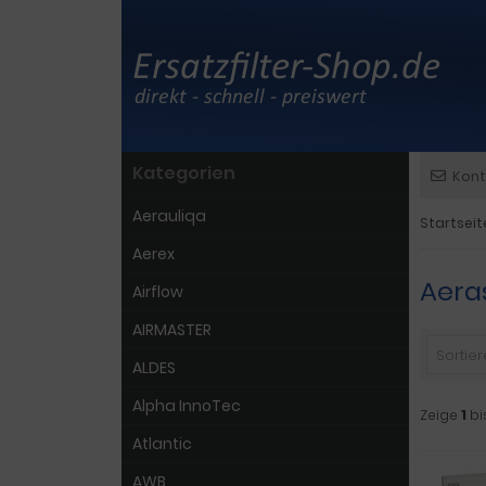
Kategorien
Kont
Aerauliqa
Startseit
Aerex
Aera
Airflow
AIRMASTER
Sortiere
ALDES
Alpha InnoTec
Zeige
1
bi
Atlantic
AWB