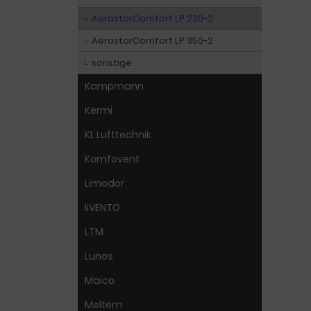
AerastarComfort LP 230-2
AerastarComfort LP 350-2
sonstige
Kampmann
Kermi
KL Lufttechnik
Komfovent
Limodor
liVENTO
LTM
Lunos
Maico
Meltem