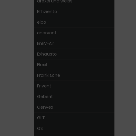
drexel und weiss
Effiziento
elco
enervent
EnEV-Air
Exhausto
Flexit
Fränkische
Frivent
Geberit
Genvex
GLT
GS