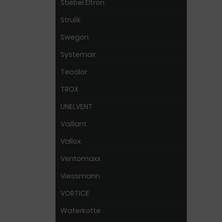
Stiebel Eltron
Strulik
Swegon
Systemair
Tecalor
TROX
UNELVENT
Vaillant
Vallox
Ventomaxx
Viessmann
VORTICE
Waterkotte