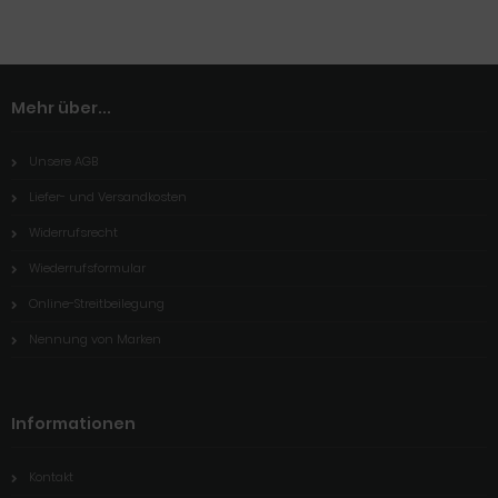
Mehr über...
Unsere AGB
Liefer- und Versandkosten
Widerrufsrecht
Wiederrufsformular
Online-Streitbeilegung
Nennung von Marken
Informationen
Kontakt