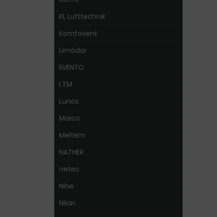
KL Lufttechnik
Komfovent
Limodor
liVENTO
LTM
Lunos
Maico
Meltem
NATHER
netec
Nibe
Nilan