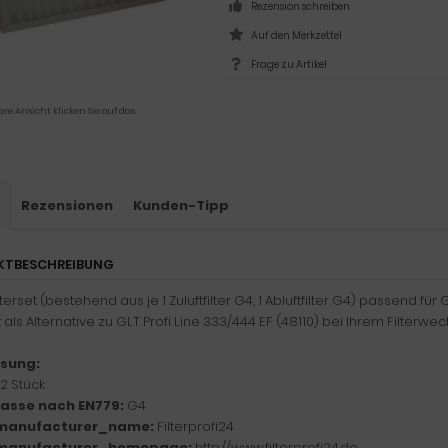
Rezension schreiben
Frage zu Artikel
ere Ansicht klicken Sie auf das
s
Rezensionen
Kunden-Tipp
KTBESCHREIBUNG
lterset (bestehend aus je 1 Zuluftfilter G4, 1 Abluftfilter G4) passend fü
t als Alternative zu GLT Profi Line 333/444 EF (48110) bei Ihrem Filterwec
sung:
2 Stück
klasse nach EN779:
G4
manufacturer_name:
Filterprofi24
manufacturer_homepage:
http://www.filterprofi24.de