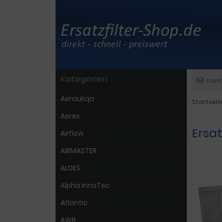
Kategorien
Kont
Aerauliqa
Startseit
Aerex
Ersat
Airflow
AIRMASTER
ALDES
Alpha InnoTec
Atlantic
AWB