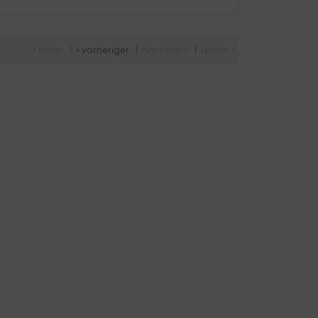
« Erster
|
« vorheriger
|
nächster »
|
Letzter »