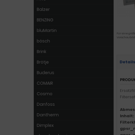
Balzer
BENZING
bluMartin
Für eine größ
Vorschaubild
bösch
Brink
Brötje
Detail
Buderus
PRODU
COMAIR
Ersatzfi
Cosmo
Filterse
Danfoss
Abmes
Dantherm
Inhalt:
Filter
Dimplex
gpsr_
gpsr_