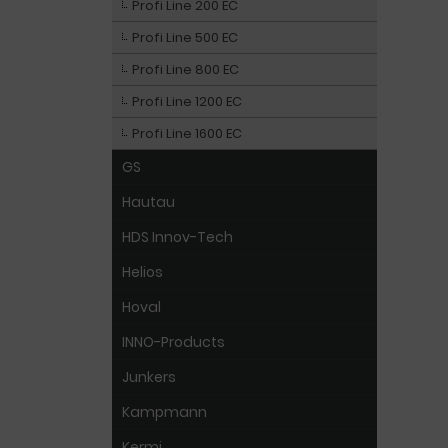
Profi Line 200 EC
Profi Line 500 EC
Profi Line 800 EC
Profi Line 1200 EC
Profi Line 1600 EC
GS
Hautau
HDS Innov-Tech
Helios
Hoval
INNO-Products
Junkers
Kampmann
Kermi