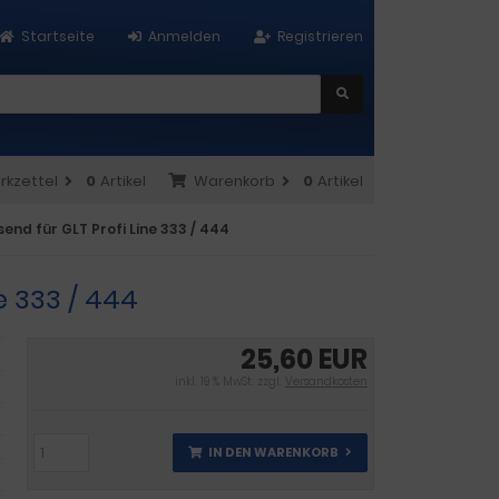
Startseite
Anmelden
Registrieren
rkzettel
0
Artikel
Warenkorb
0
Artikel
end für GLT Profi Line 333 / 444
e 333 / 444
25,60 EUR
inkl. 19 % MwSt. zzgl.
Versandkosten
IN DEN WARENKORB