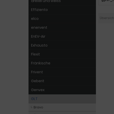
drexel und weiss
Effiziento
Übersich
elco
enervent
EnEV-Air
Exhausto
Flexit
Fränkische
Frivent
Geberit
Genvex
GLT
Bravo