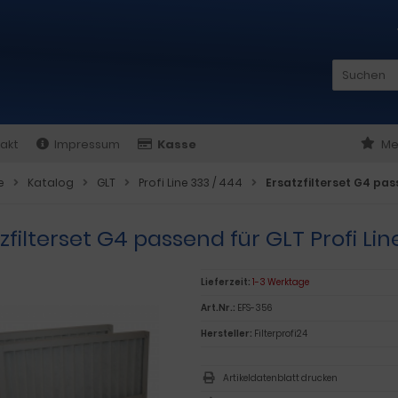
akt
Impressum
Kasse
Me
e
Katalog
GLT
Profi Line 333 / 444
Ersatzfilterset G4 pass
zfilterset G4 passend für GLT Profi Lin
Lieferzeit:
1-3 Werktage
Art.Nr.:
EFS-356
Hersteller:
Filterprofi24
Artikeldatenblatt drucken