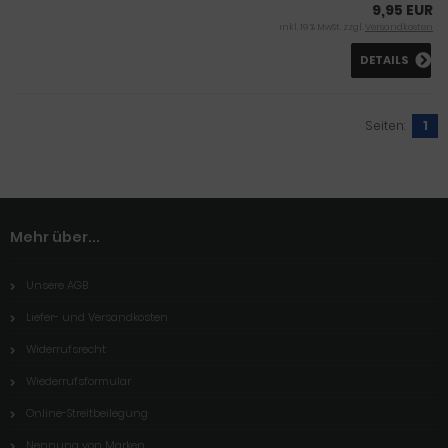
9,95 EUR
inkl. 19 % MwSt. zzgl.
Versandkosten
DETAILS
Seiten:
1
Mehr über...
Unsere AGB
Liefer- und Versandkosten
Widerrufsrecht
Wiederrufsformular
Online-Streitbeilegung
Nennung von Marken