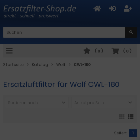
(
0
)
(
0
)
Startseite
Katalog
Wolf
CWL-180
Ersatzluftfilter für Wolf CWL-180
Sortieren nach ...
Artikel pro Seite
Seiten:
1