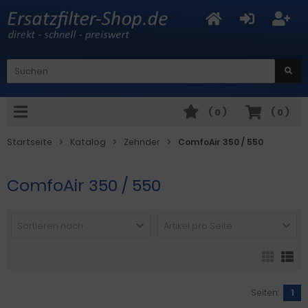
(
0
)
(
0
)
Startseite
Katalog
Zehnder
ComfoAir 350 / 550
ComfoAir 350 / 550
Sortieren nach ...
Artikel pro Seite
Seiten:
1