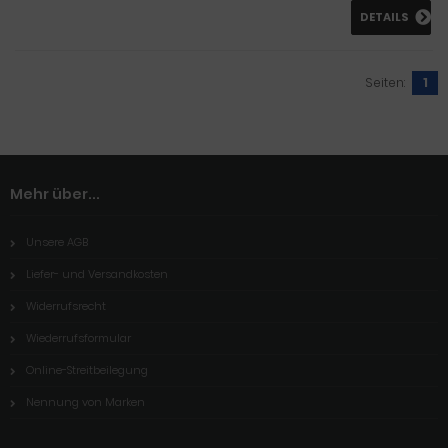
DETAILS
Seiten:
1
Mehr über...
Unsere AGB
Liefer- und Versandkosten
Widerrufsrecht
Wiederrufsformular
Online-Streitbeilegung
Nennung von Marken