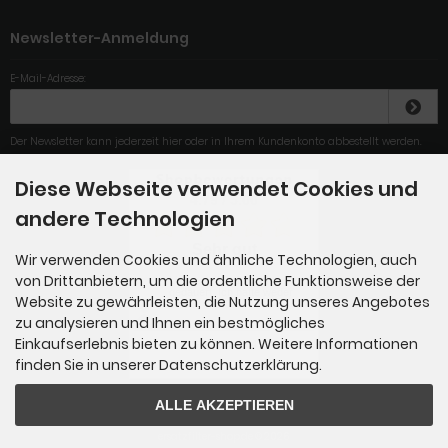
Newsletter-Anmeldung
E-Mail-Adresse:
Der Newsletter kann jederzeit hier oder in Ihrem Kundenkonto abbestellt werden.
Diese Webseite verwendet Cookies und
4.79
/
5
.00
andere Technologien
Sehr gut
Wir verwenden Cookies und ähnliche Technologien, auch
von Drittanbietern, um die ordentliche Funktionsweise der
Lieferung hat 1 Woche
gedauert. Ich hatte weder
Website zu gewährleisten, die Nutzung unseres Angebotes
eine...
zu analysieren und Ihnen ein bestmögliches
Einkaufserlebnis bieten zu können. Weitere Informationen
Gesamt: 284
finden Sie in unserer Datenschutzerklärung.
ALLE AKZEPTIEREN
ersatzfilter-shop.de © 2026