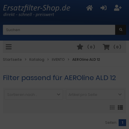
(
0
)
(
0
)
Startseite
Katalog
liVENTO
AEROline ALD 12
Filter passend für AEROline ALD 12
Sortieren nach ...
Artikel pro Seite
Seiten:
1