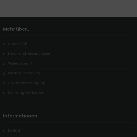
Mehr über...
Unsere AGB
Liefer- und Versandkosten
Widerrufsrecht
Wiederrufsformular
Online-Streitbeilegung
Nennung von Marken
Informationen
Kontakt