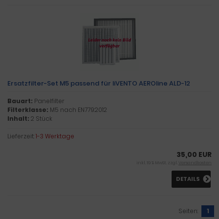
Ersatzfilter-Set M5 passend für liVENTO AEROline ALD-12
Bauart:
Panelfilter
Filterklasse:
M5 nach EN779:2012
Inhalt:
2 Stück
Lieferzeit:
1-3 Werktage
35,00 EUR
inkl. 19 % MwSt. zzgl.
Versandkosten
DETAILS
Seiten:
1