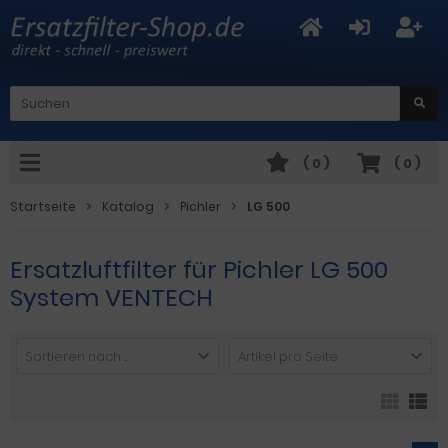
(
0
)
(
0
)
Startseite
Katalog
Pichler
LG 500
Ersatzluftfilter für Pichler LG 500
System VENTECH
Sortieren nach ...
Artikel pro Seite