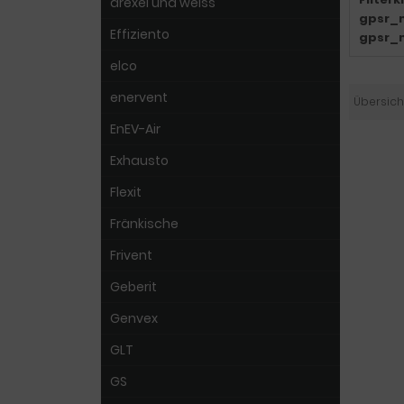
drexel und weiss
gpsr_
Effiziento
gpsr_
elco
enervent
Übersich
EnEV-Air
Exhausto
Flexit
Fränkische
Frivent
Geberit
Genvex
GLT
GS