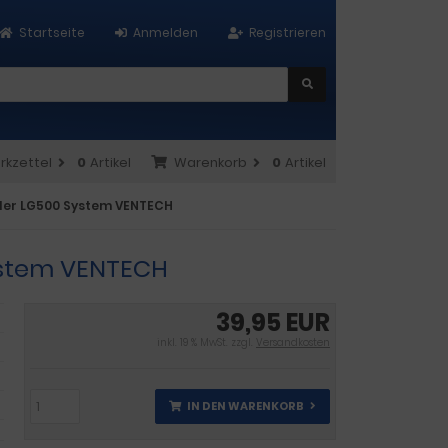
Startseite
Anmelden
Registrieren
rkzettel
0
Artikel
Warenkorb
0
Artikel
chler LG500 System VENTECH
System VENTECH
39,95 EUR
inkl. 19 % MwSt. zzgl.
Versandkosten
IN DEN WARENKORB