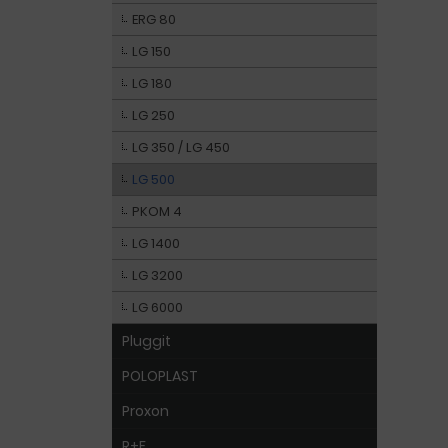
ERG 80
LG 150
LG 180
LG 250
LG 350 / LG 450
LG 500
PKOM 4
LG 1400
LG 3200
LG 6000
Pluggit
POLOPLAST
Proxon
R+F