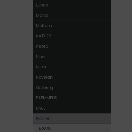
Lunos
Maico
Meltem
NATHER
netec
Nibe
Nilan
Novelan
Östberg
P.LEMMENS
PAUL
Pichler
ERG 60