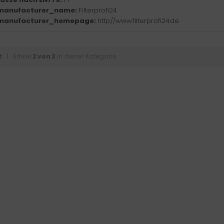
manufacturer_name:
Filterprofi24
manufacturer_homepage:
http://www.filterprofi24.de
t
| Artikel
2 von 2
in dieser Kategorie