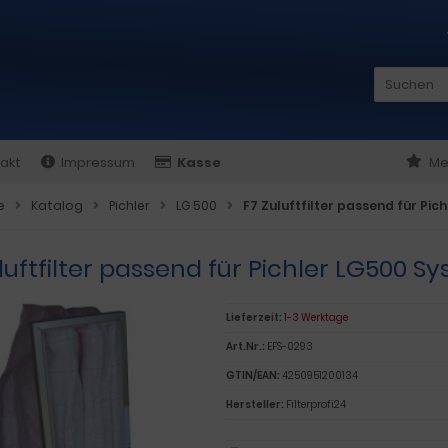
akt
Impressum
Kasse
Me
e
Katalog
Pichler
LG 500
F7 Zuluftfilter passend für Pi
luftfilter passend für Pichler LG500 
Lieferzeit:
1-3 Werktage
Art.Nr.:
EFS-0293
GTIN/EAN:
4250951200134
Hersteller:
Filterprofi24