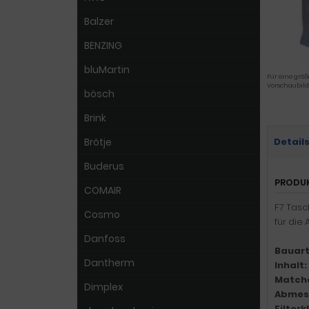
Balzer
BENZING
bluMartin
Für eine größ
Vorschaubild
bösch
Brink
Brötje
Detail
Buderus
PRODU
COMAIR
F7 Tasc
Cosmo
für die 
Danfoss
Bauart
Dantherm
Inhalt:
Match
Dimplex
Abmes
Filter