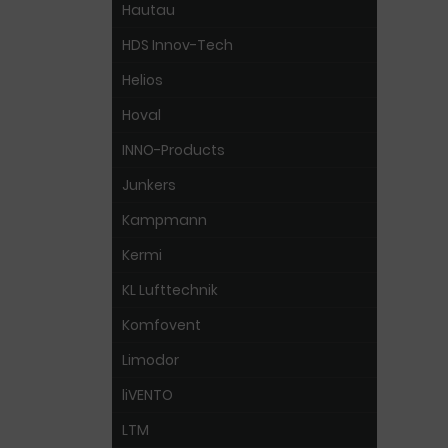
Hautau
HDS Innov-Tech
Helios
Hoval
INNO-Products
Junkers
Kampmann
Kermi
KL Lufttechnik
Komfovent
Limodor
liVENTO
LTM