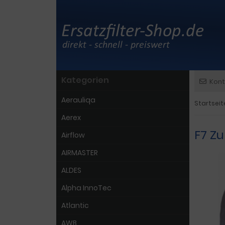
Kategorien
Kont
Aerauliqa
Startseit
Aerex
F7 Zu
Airflow
AIRMASTER
ALDES
Alpha InnoTec
Atlantic
AWB