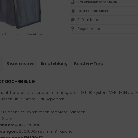
Artikeldatenblatt drucken
Rezension schreiben
Frage zu Artikel
ere Ansicht klicken Sie auf das
s
Rezensionen
Empfehlung
Kunden-Tipp
KTBESCHREIBUNG
henfilter passend für das Lüftungsgerät LG 500 System VENTECH der F
Aussenluft in Ihrem Lüftungsgerät.
:
Tachenfilter synthetisch mit Metallrahmen
1 Stück
codes:
40LG050090
sungen:
200x500x350 mm 3 Taschen
klasse nach EN779:
F7