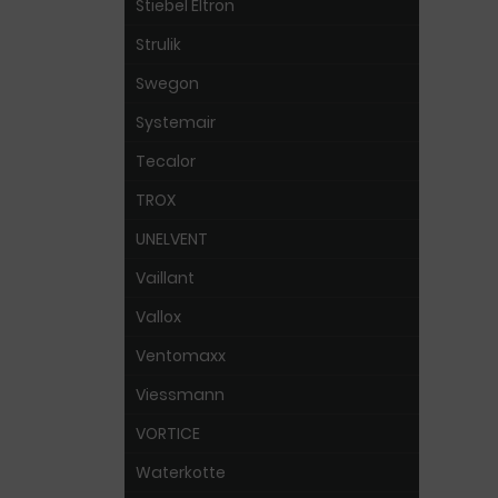
Stiebel Eltron
Strulik
Swegon
Systemair
Tecalor
TROX
UNELVENT
Vaillant
Vallox
Ventomaxx
Viessmann
VORTICE
Waterkotte