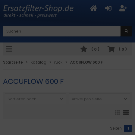
(
0
)
(
0
)
Startseite
Katalog
ruck
ACCUFLOW 600 F
ACCUFLOW 600 F
Sortieren nach ...
Artikel pro Seite
Seiten:
1