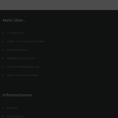
Mehr über...
Unsere AGB
Liefer- und Versandkosten
Widerrufsrecht
Wiederrufsformular
Online-Streitbeilegung
Nennung von Marken
Informationen
Kontakt
Impressum