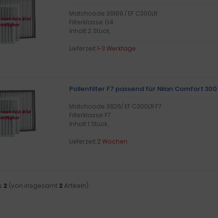
Matchcode: 39169 / EF C300LR
Filterklasse: G4
Inhalt: 2 Stück,
Lieferzeit:
1-3 Werktage
Pollenfilter F7 passend für Nilan Comfort 300
Matchcode: 3926/ EF C300LR F7
Filterklasse: F7
Inhalt: 1 Stück,
Lieferzeit:
2 Wochen
s
2
(von insgesamt
2
Artikeln)