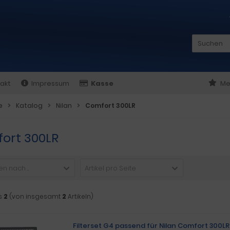
akt
Impressum
Kasse
Me
e
Katalog
Nilan
Comfort 300LR
ort 300LR
n nach ...
Artikel pro Seite
s
2
(von insgesamt
2
Artikeln)
Filterset G4 passend für Nilan Comfort 300LR