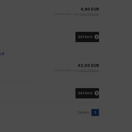
4,90 EUR
inkl. 19 % MwSt. zzgl.
Versandkosten
DETAILS
 LR
42,00 EUR
inkl. 19 % MwSt. zzgl.
Versandkosten
DETAILS
Seiten:
1