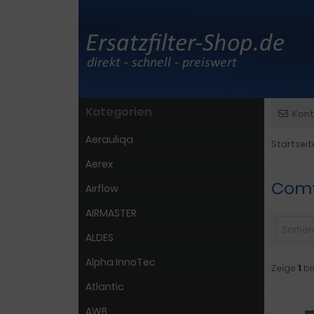
Kategorien
Kont
Aerauliqa
Startseit
Aerex
Comf
Airflow
AIRMASTER
Sortiere
ALDES
Alpha InnoTec
Zeige
1
bi
Atlantic
AWB