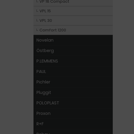
VP 18 Compact
VPL 15
VPL 30
Comfort 1200
Novelan
Östberg
P.LEMMENS
PAUL
Pichler
Pluggit
POLOPLAST
Proxon
R+F