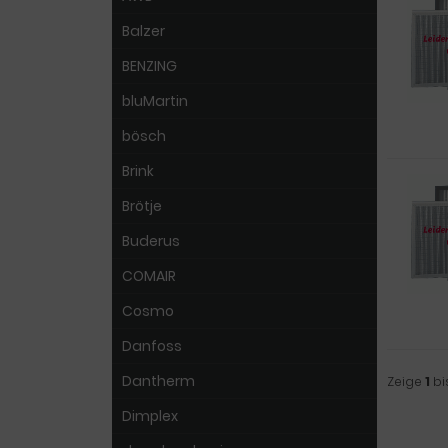
Balzer
BENZING
bluMartin
bösch
Brink
Brötje
Buderus
COMAIR
Cosmo
Danfoss
Dantherm
Zeige
1
bi
Dimplex