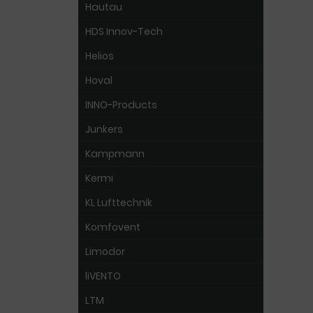
Hautau
HDS Innov-Tech
Helios
Hoval
INNO-Products
Junkers
Kampmann
Kermi
KL Lufttechnik
Komfovent
Limodor
liVENTO
LTM