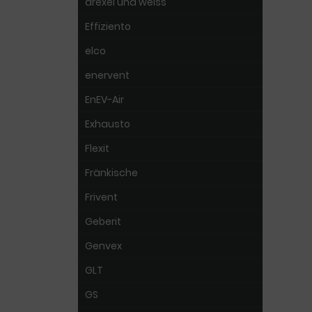
drexel und weiss
Effiziento
elco
enervent
EnEV-Air
Exhausto
Flexit
Fränkische
Frivent
Geberit
Genvex
GLT
GS