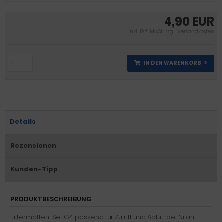
4,90 EUR
inkl. 19 % MwSt. zzgl.
Versandkosten
IN DEN WARENKORB
Details
Rezensionen
Kunden-Tipp
PRODUKTBESCHREIBUNG
Filtermatten-Set G4 passend für Zuluft und Abluft bei Nilan