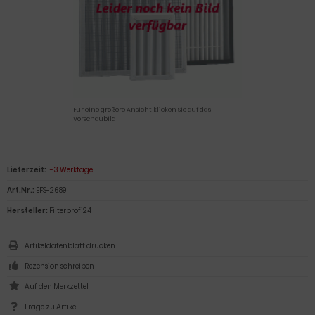
Für eine größere Ansicht klicken Sie auf das
Vorschaubild
Lieferzeit:
1-3 Werktage
Art.Nr.:
EFS-2689
Hersteller:
Filterprofi24
Artikeldatenblatt drucken
Rezension schreiben
Frage zu Artikel