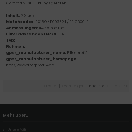
Comfort 300LR Lüftungsgeräten.
Inhalt:
2 Stück
Matchcodes:
39169 / F003524 / EF C300LR
Abmessungen:
448 x 385 mm
Filterklasse nach EN779:
G4
Typ:
Rahmen:
gpsr_manufacturer_name:
Filterprofi24
gpsr_manufacturer_homepage:
http://www.filterprofi24.de
« Erster
|
« vorheriger
|
nächster »
|
Letzter »
Mehr über...
Unsere AGB