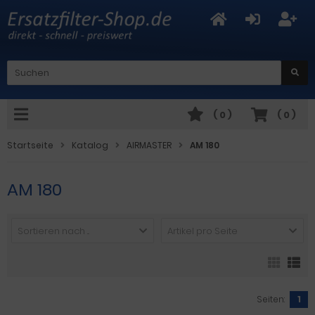
(
0
)
(
0
)
Startseite
Katalog
AIRMASTER
AM 180
AM 180
Sortieren nach ...
Artikel pro Seite
Seiten:
1