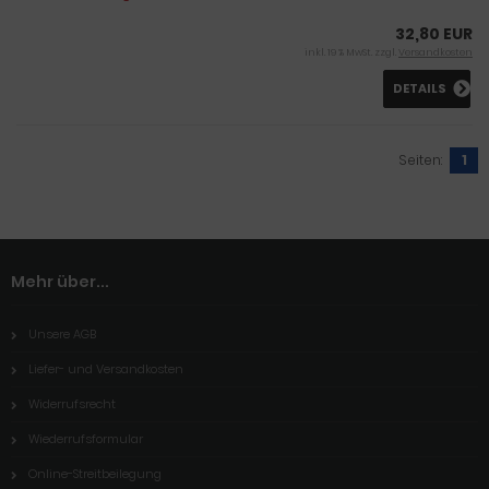
32,80 EUR
inkl. 19 % MwSt. zzgl.
Versandkosten
DETAILS
Seiten:
1
Mehr über...
Unsere AGB
Liefer- und Versandkosten
Widerrufsrecht
Wiederrufsformular
Online-Streitbeilegung